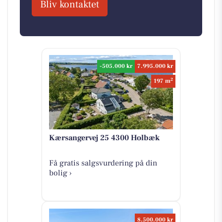
Bliv kontaktet
-505.000 kr
7.995.000 kr
2
197 m
Kærsangervej 25 4300 Holbæk
Få gratis salgsvurdering på din
bolig ›
8.500.000 kr