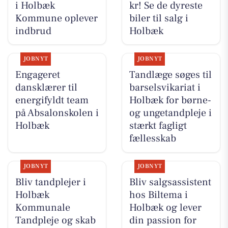
i Holbæk
kr! Se de dyreste
Kommune oplever
biler til salg i
indbrud
Holbæk
JOBNYT
JOBNYT
Engageret
Tandlæge søges til
dansklærer til
barselsvikariat i
energifyldt team
Holbæk for børne-
på Absalonskolen i
og ungetandpleje i
Holbæk
stærkt fagligt
fællesskab
JOBNYT
JOBNYT
Bliv tandplejer i
Bliv salgsassistent
Holbæk
hos Biltema i
Kommunale
Holbæk og lever
Tandpleje og skab
din passion for