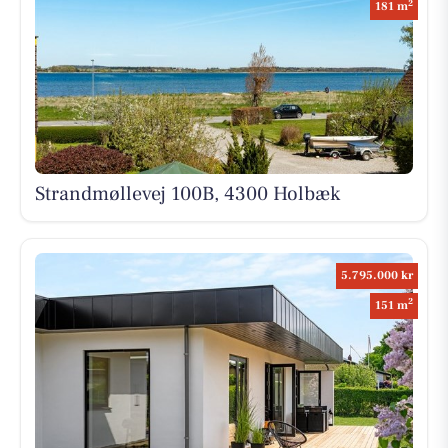
2
181 m
Strandmøllevej 100B, 4300 Holbæk
5.795.000 kr
2
151 m