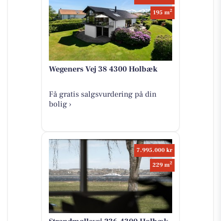
2
195 m
Wegeners Vej 38 4300 Holbæk
Få gratis salgsvurdering på din
bolig ›
7.995.000 kr
2
229 m