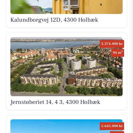
Kalundborgvej 12D, 4300 Holbæk
3.374.000 kr
2
94 m
Jernstøberiet 14, 4 3, 4300 Holbæk
5.645.000 kr