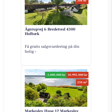
308 m
Ågerupvej 6 Bredetved 4300
Holbæk
Få gratis salgsvurdering på din
bolig ›
-1.000.000 kr
10.995.000 kr
2
238 m
Markeslev Huse 12 Markeslev