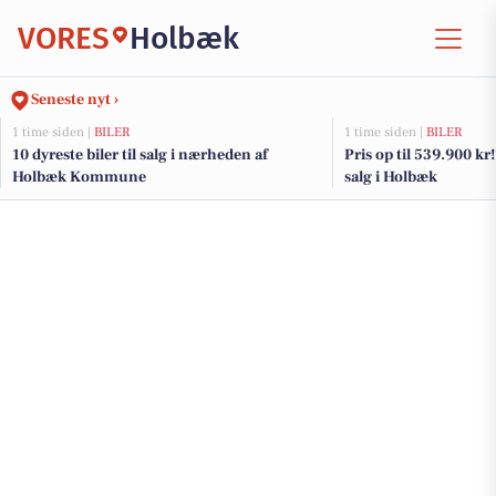
VORES
Holbæk
Seneste nyt ›
1 time siden |
BILER
1 time siden |
BILER
10 dyreste biler til salg i nærheden af
Pris op til 539.900 kr! 
Holbæk Kommune
salg i Holbæk