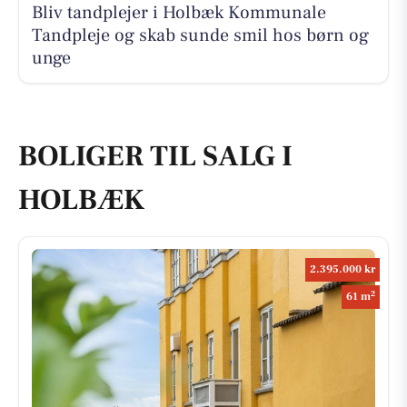
Bliv tandplejer i Holbæk Kommunale
Tandpleje og skab sunde smil hos børn og
unge
BOLIGER TIL SALG I
HOLBÆK
2.395.000 kr
2
61 m