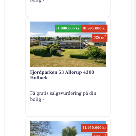
-1.000.000 kr
10.995.000 kr
2
326 m
Fjordparken 53 Allerup 4300
Holbæk
Få gratis salgsvurdering på din
bolig ›
11.950.000 kr
2