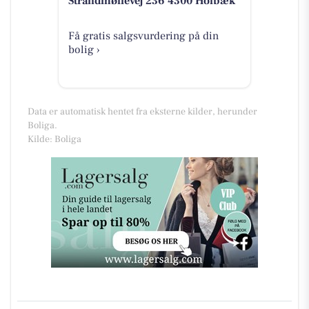
Strandmøllevej 236 4300 Holbæk
Få gratis salgsvurdering på din
bolig ›
Data er automatisk hentet fra eksterne kilder, herunder
Boliga.
Kilde: Boliga