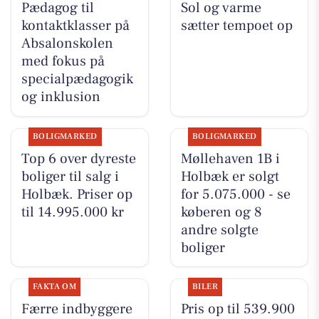
Pædagog til
Sol og varme
kontaktklasser på
sætter tempoet op
Absalonskolen
med fokus på
specialpædagogik
og inklusion
BOLIGMARKED
BOLIGMARKED
Top 6 over dyreste
Møllehaven 1B i
boliger til salg i
Holbæk er solgt
Holbæk. Priser op
for 5.075.000 - se
til 14.995.000 kr
køberen og 8
andre solgte
boliger
FAKTA OM
BILER
Færre indbyggere
Pris op til 539.900