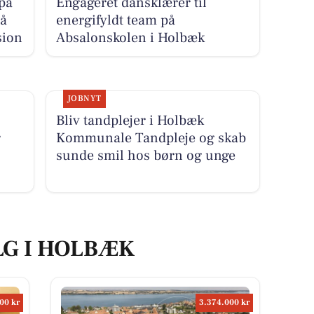
på
Engageret dansklærer til
å
energifyldt team på
sion
Absalonskolen i Holbæk
JOBNYT
Bliv tandplejer i Holbæk
r
Kommunale Tandpleje og skab
sunde smil hos børn og unge
LG I HOLBÆK
00 kr
3.374.000 kr