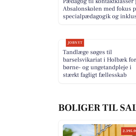
Pædagog til kontaktklasser 
Absalonskolen med fokus p
specialpædagogik og inklu
JOBNYT
Tandlæge søges til
barselsvikariat i Holbæk fo
børne- og ungetandpleje i
stærkt fagligt fællesskab
BOLIGER TIL SA
2.395.0