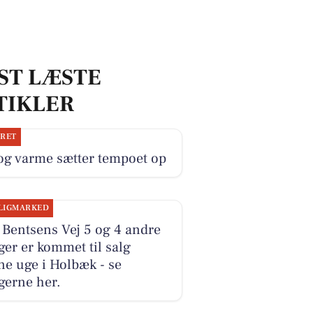
ST LÆSTE
TIKLER
JRET
og varme sætter tempoet op
LIGMARKED
 Bentsens Vej 5 og 4 andre
ger er kommet til salg
e uge i Holbæk - se
gerne her.