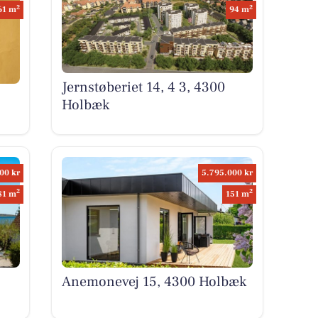
2
2
61 m
94 m
Jernstøberiet 14, 4 3, 4300
Holbæk
00 kr
5.795.000 kr
2
2
81 m
151 m
Anemonevej 15, 4300 Holbæk