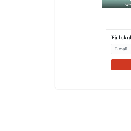
Få loka
Email