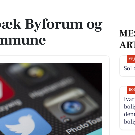
Kommune
lbæk Byforum og
ME
ommune
AR
VE
Sol 
BO
Ivar
boli
denn
boli