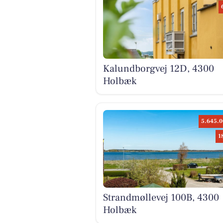
Kalundborgvej 12D, 4300
Holbæk
5.645.0
1
Strandmøllevej 100B, 4300
Holbæk