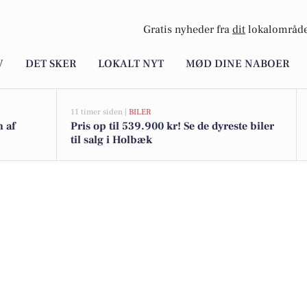
Gratis nyheder fra
dit
lokalområde
V
DET SKER
LOKALT NYT
MØD DINE NABOER
11 timer siden |
BILER
n af
Pris op til 539.900 kr! Se de dyreste biler
til salg i Holbæk