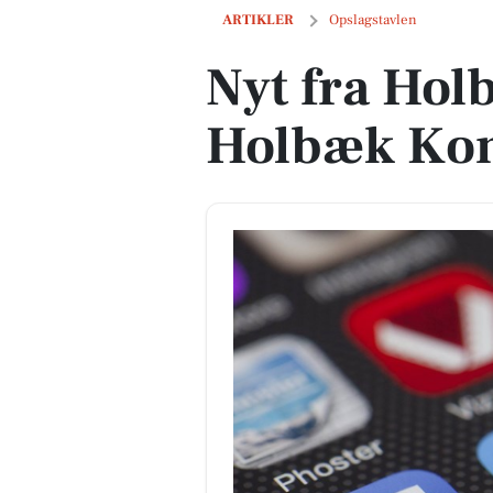
Nyt fra Holbæk Byforum og Holbæk 
ARTIKLER
Opslagstavlen
Nyt fra Ho
Holbæk K