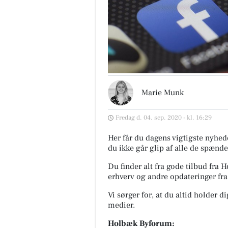
Marie Munk
Fredag d. 04. sep. 2020 - kl. 16:29
Her får du dagens vigtigste nyhede
du ikke går glip af alle de spænde
Du finder alt fra gode tilbud fra
erhverv og andre opdateringer fr
Vi sørger for, at du altid holder d
medier.
Holbæk Byforum: