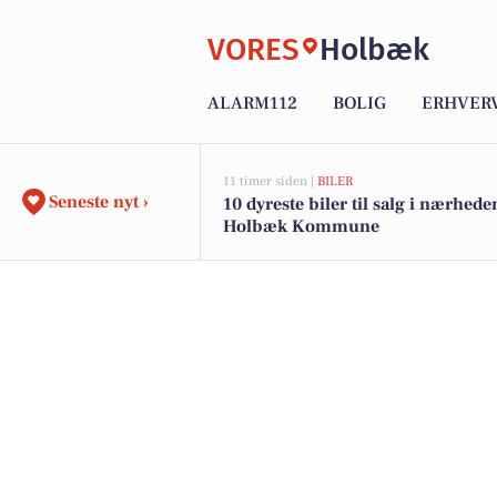
VORES
Holbæk
ALARM112
BOLIG
ERHVER
11 timer siden |
BILER
Seneste nyt ›
10 dyreste biler til salg i nærhede
Holbæk Kommune