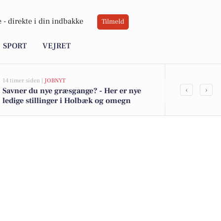
 -
direkte i din indbakke
Tilmeld
SPORT
VEJRET
14 timer siden |
JOBNYT
16 timer siden |
‹
›
Savner du nye græsgange? - Her er nye
Pædagog til 
ledige stillinger i Holbæk og omegn
Absalonskol
specialpæda