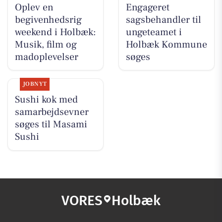
Oplev en
Engageret
begivenhedsrig
sagsbehandler til
weekend i Holbæk:
ungeteamet i
Musik, film og
Holbæk Kommune
madoplevelser
søges
JOBNYT
Sushi kok med
samarbejdsevner
søges til Masami
Sushi
VORES
Holbæk