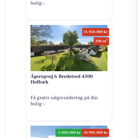
bolig ›
11.950.000 kr
2
308 m
Ågerupvej 6 Bredetved 4300
Holbæk
Få gratis salgsvurdering på din
bolig ›
-1.000.000 kr
10.995.000 kr