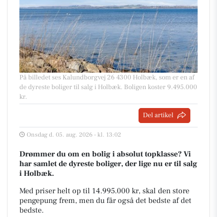
På billedet ses Kalundborgvej 26 4300 Holbæk, som er en af
de dyreste boliger til salg i Holbæk. Boligen koster 9.495.000
kr.
Del artikel
Onsdag d. 05. aug. 2026 - kl. 13:02
Drømmer du om en bolig i absolut topklasse? Vi
har samlet de dyreste boliger, der lige nu er til salg
i Holbæk.
Med priser helt op til 14.995.000 kr, skal den store
pengepung frem, men du får også det bedste af det
bedste.