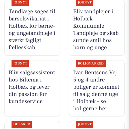
JOBNYT
JOBNYT
Tandlæge søges til
Bliv tandplejer i
barselsvikariat i
Holbæk
Holbæk for børne-
Kommunale
og ungetandpleje i
Tandpleje og skab
stærkt fagligt
sunde smil hos
fællesskab
børn og unge
JOBNYT
BOLIGMARKED
Bliv salgsassistent
Ivar Bentsens Vej
hos Biltema i
5 og 4 andre
Holbæk og lever
boliger er kommet
din passion for
til salg denne uge
kundeservice
i Holbæk - se
boligerne her.
DET SKER
JOBNYT