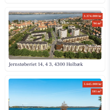
3.374.000 kr
2
94 m
Jernstøberiet 14, 4 3, 4300 Holbæk
5.645.000 kr
2
181 m