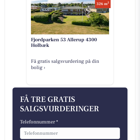
2
326 m
Fjordparken 53 Allerup 4300
Holbæk
Få gratis salgsvurdering på din
bolig ›
FÅ TRE GRATIS
SALGSVURDERINGER
Telefonnummer *