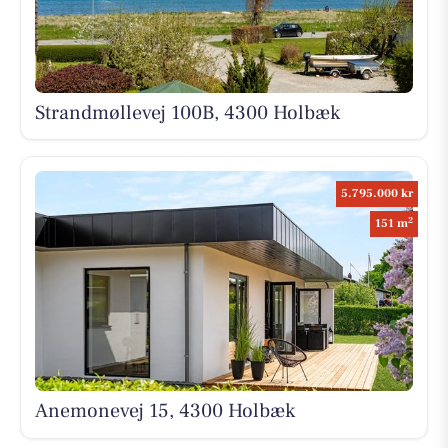
Strandmøllevej 100B, 4300 Holbæk
5.795.000 kr
2
151 m
Anemonevej 15, 4300 Holbæk