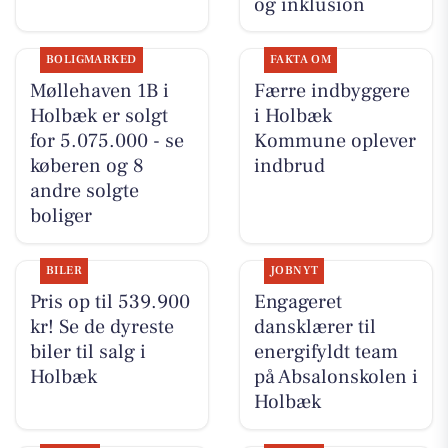
og inklusion
BOLIGMARKED
FAKTA OM
Møllehaven 1B i
Færre indbyggere
Holbæk er solgt
i Holbæk
for 5.075.000 - se
Kommune oplever
køberen og 8
indbrud
andre solgte
boliger
BILER
JOBNYT
Pris op til 539.900
Engageret
kr! Se de dyreste
dansklærer til
biler til salg i
energifyldt team
Holbæk
på Absalonskolen i
Holbæk