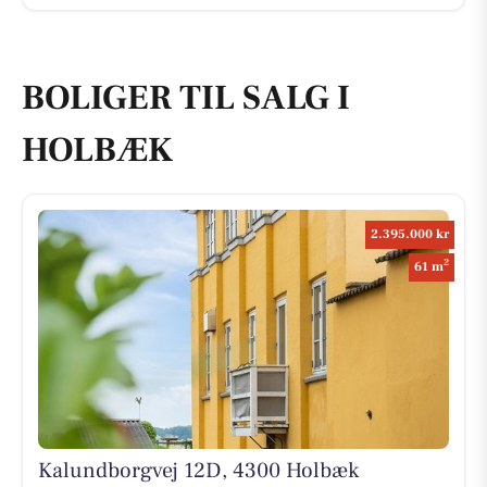
BOLIGER TIL SALG I
HOLBÆK
2.395.000 kr
2
61 m
Kalundborgvej 12D, 4300 Holbæk