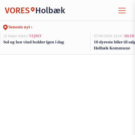
VORES
Holbæk
Seneste nyt ›
12 timer siden |
VEJRET
07-08-2026 14:16 |
BILER
Sol og lun vind holder igen i dag
10 dyreste biler til sa
Holbæk Kommune