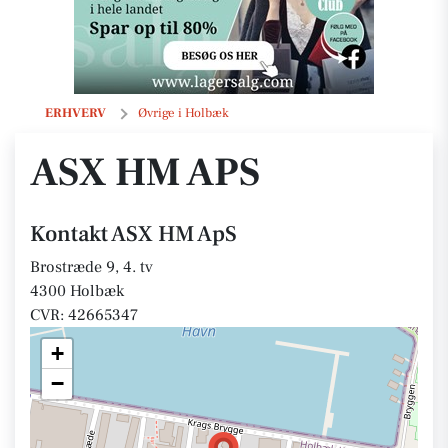
ASX HM ApS
ERHVERV
Øvrige i Holbæk
ASX HM APS
Kontakt ASX HM ApS
Brostræde 9, 4. tv
4300 Holbæk
CVR: 42665347
+
−