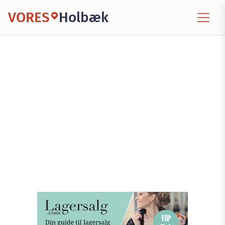
VORES
Holbæk