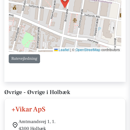
Leaflet
|
©
OpenStreetMap
contributors
Rutevejledning
Øvrige - Øvrige i Holbæk
+Vikar ApS
Amtmandsvej 1, 1.
4300 Holbæk