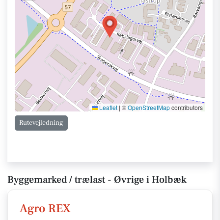
Leaflet
|
©
OpenStreetMap
contributors
Rutevejledning
Byggemarked / trælast - Øvrige i Holbæk
Agro REX