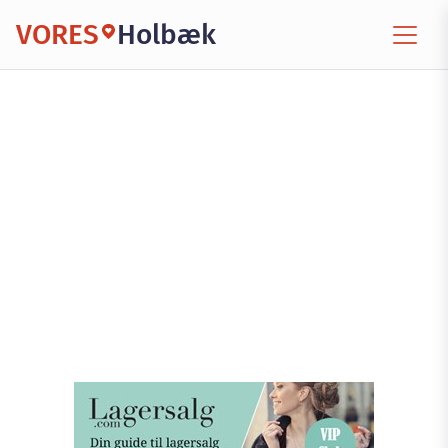
VORES
Holbæk