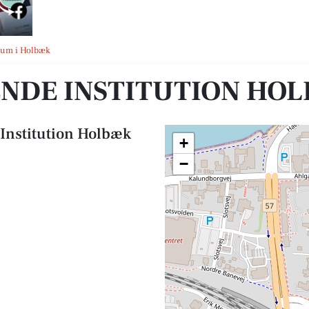
Art
seum i Holbæk
ENDE INSTITUTION HO
Institution Holbæk
+
−