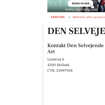
Den Selvejende Institution Holbæk 
ERHVERV
Bibliotek, arkiv og mu
DEN SELVEJ
Kontakt Den Selvejende 
Art
Lindevej 6
4300 Holbæk
CVR: 35997938