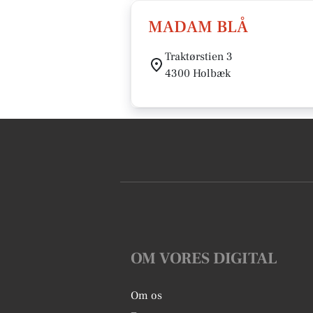
MADAM BLÅ
Traktørstien 3
4300 Holbæk
OM VORES DIGITAL
Om os