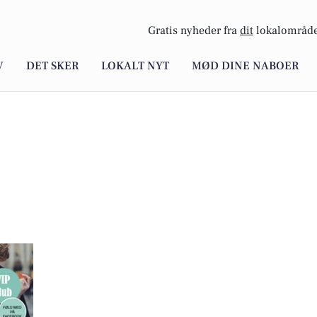
Gratis nyheder fra
dit
lokalområde
V
DET SKER
LOKALT NYT
MØD DINE NABOER