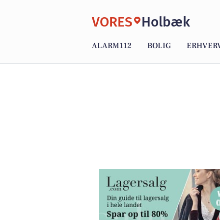
VORES
Holbæk
ALARM112
BOLIG
ERHVER