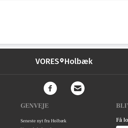
VORES
Holbæk
GENVEJE
BLI
Få l
Seneste nyt fra Holbæk