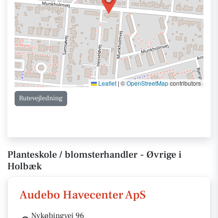
Leaflet
|
©
OpenStreetMap
contributors
Rutevejledning
Planteskole / blomsterhandler - Øvrige i
Holbæk
Audebo Havecenter ApS
Nykøbingvej 96