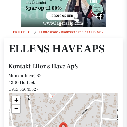
Ellens Have ApS
ERHVERV
Planteskole / blomsterhandler i Holbæk
ELLENS HAVE APS
Kontakt Ellens Have ApS
Munkholmvej 32
4300 Holbæk
CVR: 35645527
+
−