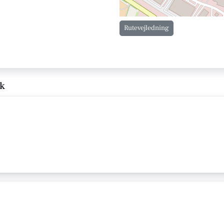
Rutevejledning
æk