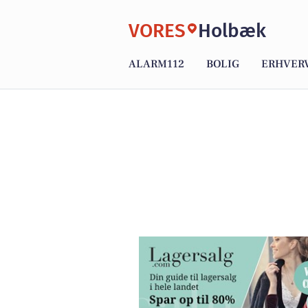
VORES
Holbæk
ALARM112
BOLIG
ERHVER