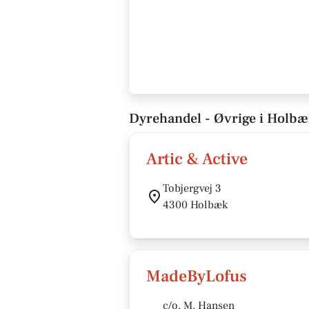
Dyrehandel - Øvrige i Holb
Artic & Active
Tobjergvej 3
4300 Holbæk
MadeByLofus
c/o. M. Hansen