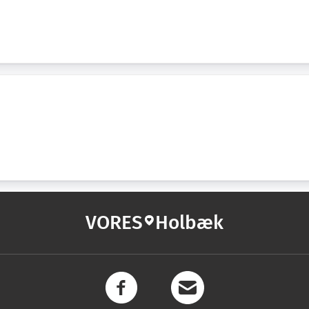
VORES
Holbæk