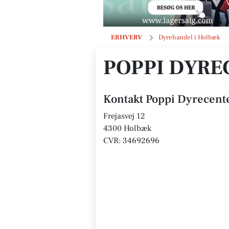
Poppi Dyrecenter Mega Holbæk ApS
ERHVERV
Dyrehandel i Holbæk
POPPI DYRE
Kontakt Poppi Dyrecent
Frejasvej 12
4300 Holbæk
CVR: 34692696