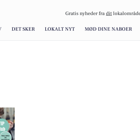
Gratis nyheder fra
dit
lokalområde
V
DET SKER
LOKALT NYT
MØD DINE NABOER