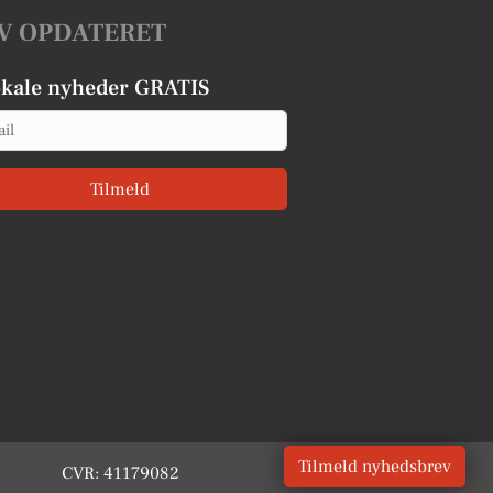
V OPDATERET
okale nyheder GRATIS
Tilmeld
Tilmeld nyhedsbrev
CVR: 41179082