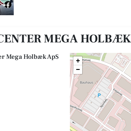
CENTER MEGA HOLBÆK
er Mega Holbæk ApS
+
−