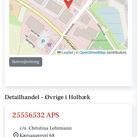
Leaflet
|
©
OpenStreetMap
contributors
Rutevejledning
Detailhandel - Øvrige i Holbæk
25556532 APS
c/o. Christina Lehrmann
Kærsangervej 68