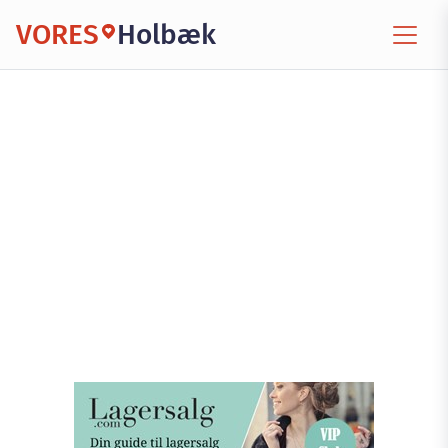
VORES
Holbæk