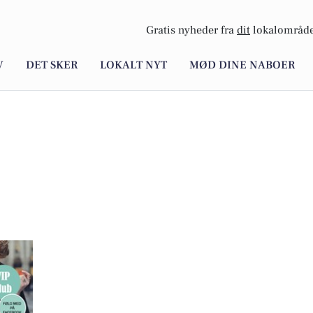
Gratis nyheder fra
dit
lokalområde
V
DET SKER
LOKALT NYT
MØD DINE NABOER