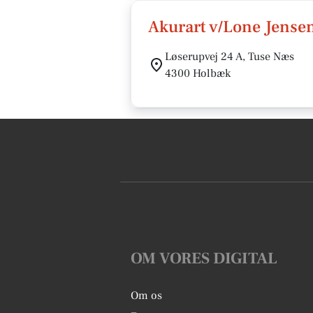
Akurart v/Lone Jense
Løserupvej 24 A, Tuse Næs
4300 Holbæk
OM VORES DIGITAL
Om os