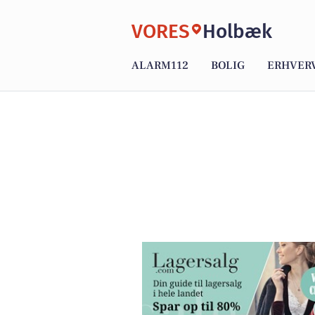
VORES
Holbæk
ALARM112
BOLIG
ERHVER