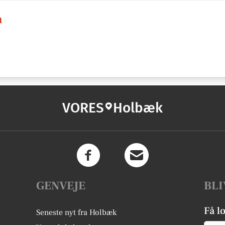
n
VORES
Holbæk
GENVEJE
BLI
Få l
Seneste nyt fra Holbæk