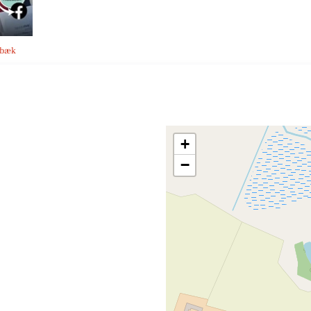
lbæk
+
−