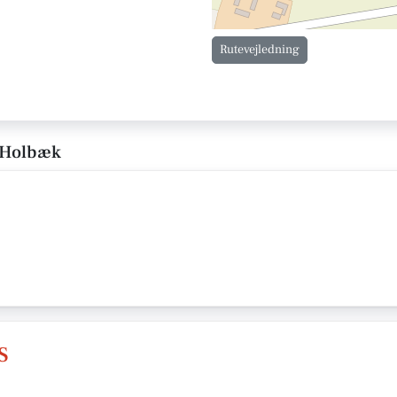
Rutevejledning
i Holbæk
s
S