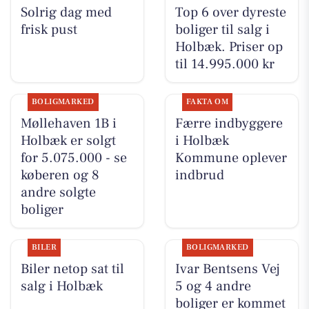
Solrig dag med
Top 6 over dyreste
frisk pust
boliger til salg i
Holbæk. Priser op
til 14.995.000 kr
BOLIGMARKED
FAKTA OM
Møllehaven 1B i
Færre indbyggere
Holbæk er solgt
i Holbæk
for 5.075.000 - se
Kommune oplever
køberen og 8
indbrud
andre solgte
boliger
BILER
BOLIGMARKED
Biler netop sat til
Ivar Bentsens Vej
salg i Holbæk
5 og 4 andre
boliger er kommet