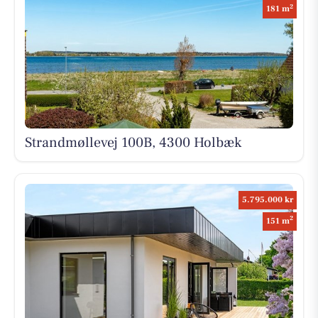
2
181 m
Strandmøllevej 100B, 4300 Holbæk
5.795.000 kr
2
151 m