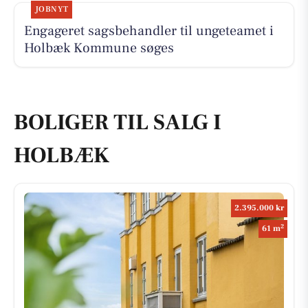
JOBNYT
Engageret sagsbehandler til ungeteamet i
Holbæk Kommune søges
BOLIGER TIL SALG I
HOLBÆK
2.395.000 kr
2
61 m