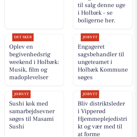
til salg denne uge
i Holbæk - se
boligerne her.
DET SKER
JOBNYT
Oplev en
Engageret
begivenhedsrig
sagsbehandler til
weekend i Holbæk:
ungeteamet i
Musik, film og
Holbæk Kommune
madoplevelser
søges
JOBNYT
JOBNYT
Sushi kok med
Bliv distriktsleder
samarbejdsevner
i Vipperød
søges til Masami
Hjemmeplejedistri
Sushi
kt og vær med til
at forme