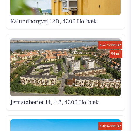
Kalundborgvej 12D, 4300 Holbæk
3.374.000 kr
2
94 m
Jernstøberiet 14, 4 3, 4300 Holbæk
5.645.000 kr