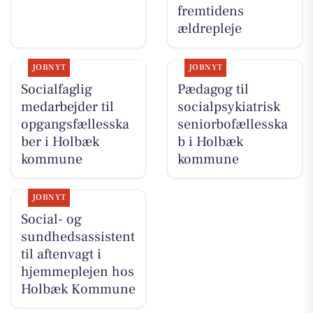
fremtidens
ældrepleje
JOBNYT
JOBNYT
Socialfaglig
Pædagog til
medarbejder til
socialpsykiatrisk
opgangsfællesska
seniorbofællesska
ber i Holbæk
b i Holbæk
kommune
kommune
JOBNYT
Social- og
sundhedsassistent
til aftenvagt i
hjemmeplejen hos
Holbæk Kommune