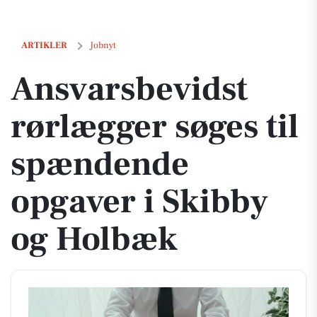
Ansvarsbevidst rørlægger søges til spændende opgaver i Skibby og 
ARTIKLER
Jobnyt
Ansvarsbevidst
rørlægger søges til
spændende
opgaver i Skibby
og Holbæk