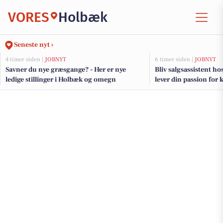
VORES
Holbæk
Seneste nyt ›
4 timer siden |
JOBNYT
6 timer siden |
JOBNYT
Savner du nye græsgange? - Her er nye
Bliv salgsassistent h
ledige stillinger i Holbæk og omegn
lever din passion for