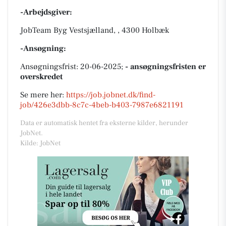
-Arbejdsgiver:
JobTeam Byg Vestsjælland, , 4300 Holbæk
-Ansøgning:
Ansøgningsfrist: 20-06-2025;
- ansøgningsfristen er
overskredet
Se mere her:
https://job.jobnet.dk/find-
job/426e3dbb-8c7c-4beb-b403-7987e6821191
Data er automatisk hentet fra eksterne kilder, herunder
JobNet.
Kilde: JobNet