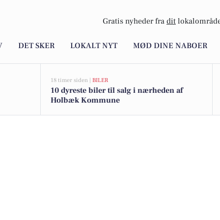
Gratis nyheder fra
dit
lokalområde
V
DET SKER
LOKALT NYT
MØD DINE NABOER
18 timer siden |
BILER
10 dyreste biler til salg i nærheden af
Holbæk Kommune