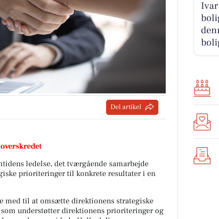
Ivar
boli
denn
boli
Del artikel
 overskredet
emtidens ledelse, det tværgående samarbejde
ske prioriteringer til konkrete resultater i en
re med til at omsætte direktionens strategiske
, som understøtter direktionens prioriteringer og