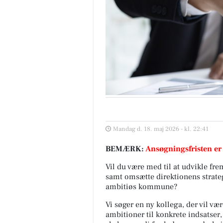
Mandag d. 18. maj 2026 - kl. 22:41
BEMÆRK:
Ansøgningsfristen er
Vil du være med til at udvikle fr
samt omsætte direktionens strategi
ambitiøs kommune?
Vi søger en ny kollega, der vil væ
ambitioner til konkrete indsatser