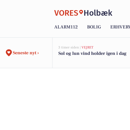
VORES
Holbæk
ALARM112
BOLIG
ERHVER
3 timer siden |
VEJRET
Seneste nyt ›
Sol og lun vind holder igen i dag