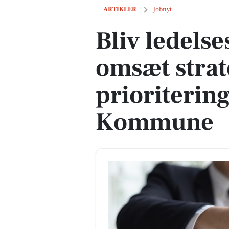
Bliv ledelseskonsulent og omsæt stra
ARTIKLER
Jobnyt
Bliv ledels
omsæt strat
prioriterin
Kommune