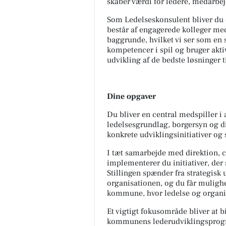
skaber værdi for ledere, medarb
Som Ledelseskonsulent bliver du 
består af engagerede kolleger me
baggrunde, hvilket vi ser som en s
kompetencer i spil og bruger akti
udvikling af de bedste løsninger t
Dine opgaver
Du bliver en central medspiller
ledelsesgrundlag, borgersyn og dir
konkrete udviklingsinitiativer og 
I tæt samarbejde med direktion, 
implementerer du initiativer, der
Stillingen spænder fra strategisk
organisationen, og du får mulighe
kommune, hvor ledelse og organisa
Et vigtigt fokusområde bliver at 
kommunens lederudviklingsprogra