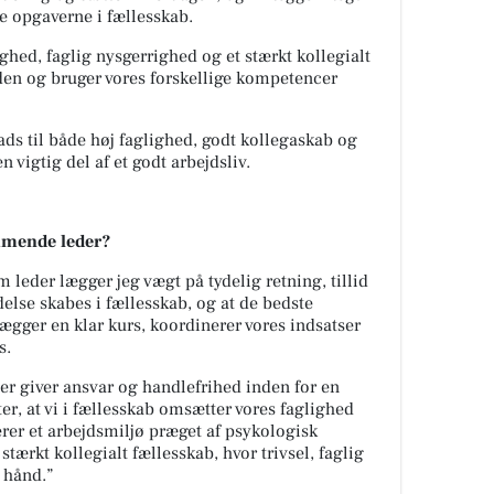
te opgaverne i fællesskab.
ghed, faglig nysgerrighed og et stærkt kollegialt
den og bruger vores forskellige kompetencer
ads til både høj faglighed, godt kollegaskab og
en vigtig del af et godt arbejdsliv.
mmende leder?
 leder lægger jeg vægt på tydelig retning, tillid
edelse skabes i fællesskab, og at de bedste
lægger en klar kurs, koordinerer vores indsatser
s.
der giver ansvar og handlefrihed inden for en
r, at vi i fællesskab omsætter vores faglighed
terer et arbejdsmiljø præget af psykologisk
stærkt kollegialt fællesskab, hvor trivsel, faglig
i hånd.”