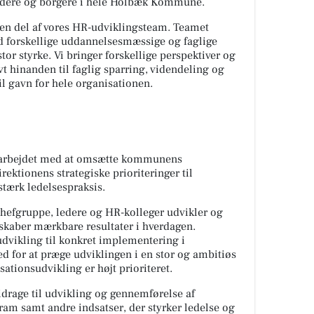
ejdere og borgere i hele Holbæk Kommune.
en del af vores HR-udviklingsteam. Teamet
d forskellige uddannelsesmæssige og faglige
tor styrke. Vi bringer forskellige perspektiver og
vt hinanden til faglig sparring, videndeling og
il gavn for hele organisationen.
 i arbejdet med at omsætte kommunens
ektionens strategiske prioriteringer til
stærk ledelsespraksis.
chefgruppe, ledere og HR-kolleger udvikler og
 skaber mærkbare resultater i hverdagen.
 udvikling til konkret implementering i
d for at præge udviklingen i en stor og ambitiøs
tionsudvikling er højt prioriteret.
bidrage til udvikling og gennemførelse af
m samt andre indsatser, der styrker ledelse og