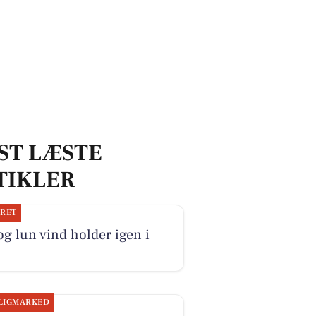
ST LÆSTE
TIKLER
JRET
og lun vind holder igen i
LIGMARKED