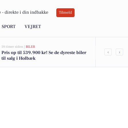
 -
direkte i din indbakke
Tilmeld
SPORT
VEJRET
18 timer siden |
BILER
21 timer siden |
‹
›
Pris op til 539.900 kr! Se de dyreste biler
Savner du ny
til salg i Holbæk
ledige still