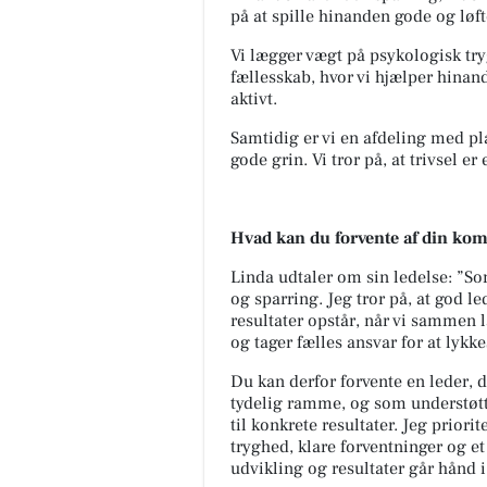
på at spille hinanden gode og løf
Vi lægger vægt på psykologisk try
fællesskab, hvor vi hjælper hinan
aktivt.
Samtidig er vi en afdeling med pl
gode grin. Vi tror på, at trivsel er 
Hvad kan du forvente af din ko
Linda udtaler om sin ledelse: ”Som
og sparring. Jeg tror på, at god l
resultater opstår, når vi sammen 
og tager fælles ansvar for at lykke
Du kan derfor forvente en leder, 
tydelig ramme, og som understøtte
til konkrete resultater. Jeg priori
tryghed, klare forventninger og et 
udvikling og resultater går hånd 