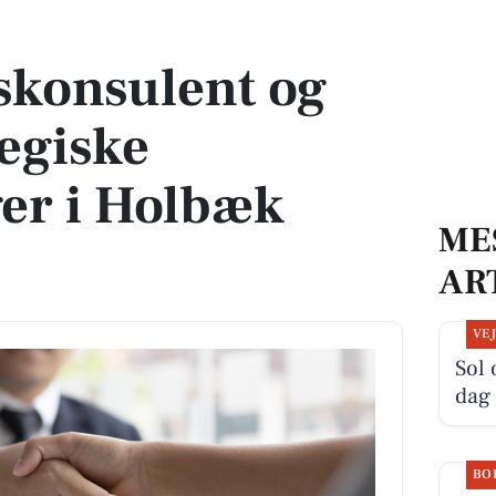
tegiske prioriteringer i Holbæk Kommune
eskonsulent og
egiske
ger i Holbæk
ME
AR
VE
Sol 
dag
BO