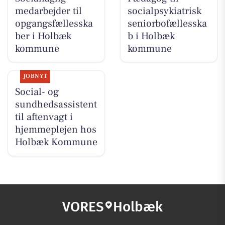
medarbejder til
socialpsykiatrisk
opgangsfællesska
seniorbofællesska
ber i Holbæk
b i Holbæk
kommune
kommune
JOBNYT
Social- og
sundhedsassistent
til aftenvagt i
hjemmeplejen hos
Holbæk Kommune
VORES
Holbæk