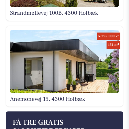
Strandmøllevej 100B, 4300 Holbæk
5.795.000 kr
2
151 m
Anemonevej 15, 4300 Holbæk
FÅ TRE GRATIS