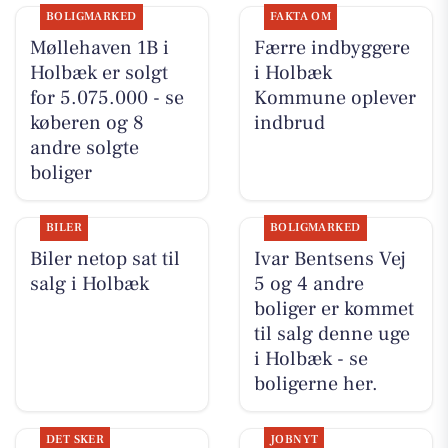
BOLIGMARKED
FAKTA OM
Møllehaven 1B i
Færre indbyggere
Holbæk er solgt
i Holbæk
for 5.075.000 - se
Kommune oplever
køberen og 8
indbrud
andre solgte
boliger
BILER
BOLIGMARKED
Biler netop sat til
Ivar Bentsens Vej
salg i Holbæk
5 og 4 andre
boliger er kommet
til salg denne uge
i Holbæk - se
boligerne her.
DET SKER
JOBNYT