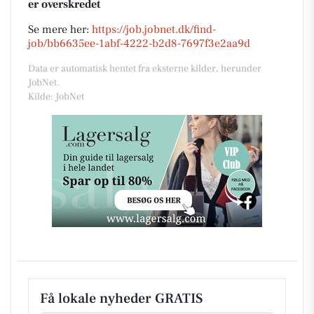
er overskredet
Se mere her:
https://job.jobnet.dk/find-
job/bb6635ee-1abf-4222-b2d8-7697f3e2aa9d
Data er automatisk hentet fra eksterne kilder, herunder
JobNet.
Kilde: JobNet
Få lokale nyheder GRATIS