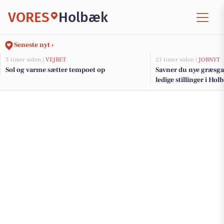
VORES
Holbæk
Seneste nyt ›
3 timer siden |
VEJRET
21 timer siden |
JOBNYT
Sol og varme sætter tempoet op
Savner du nye græsga
ledige stillinger i H