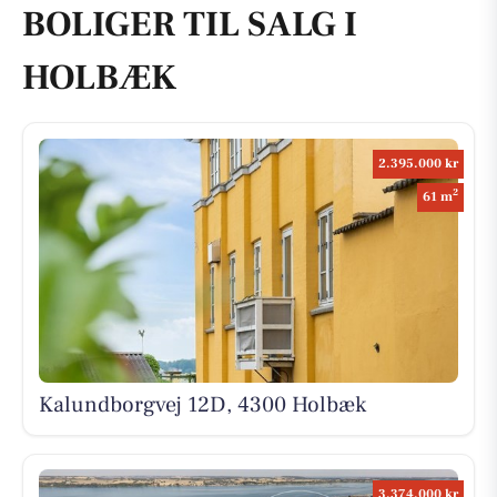
BOLIGER TIL SALG I
HOLBÆK
2.395.000 kr
2
61 m
Kalundborgvej 12D, 4300 Holbæk
3.374.000 kr