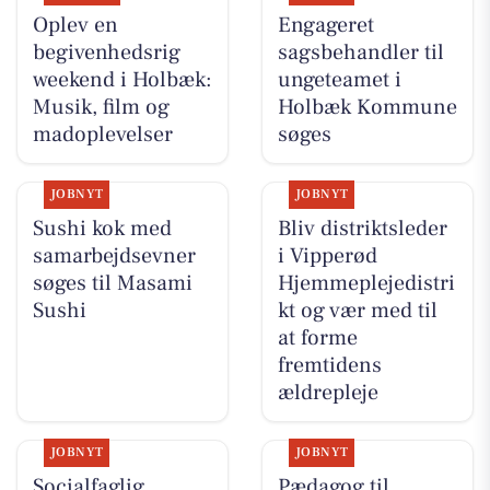
Oplev en
Engageret
begivenhedsrig
sagsbehandler til
weekend i Holbæk:
ungeteamet i
Musik, film og
Holbæk Kommune
madoplevelser
søges
JOBNYT
JOBNYT
Sushi kok med
Bliv distriktsleder
samarbejdsevner
i Vipperød
søges til Masami
Hjemmeplejedistri
Sushi
kt og vær med til
at forme
fremtidens
ældrepleje
JOBNYT
JOBNYT
Socialfaglig
Pædagog til