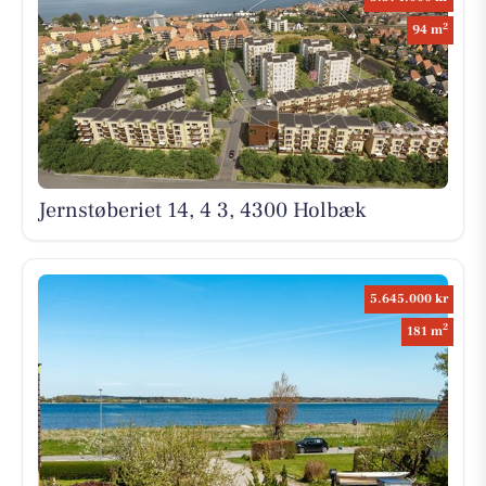
2
94 m
Jernstøberiet 14, 4 3, 4300 Holbæk
5.645.000 kr
2
181 m