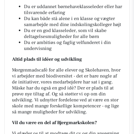
Du er uddannet børnehaveklasseleder eller har
tilsvarende erfaring
Du kan både stå alene i en klasse og vægter
samarbejde med dine indskolingskolleger højt
Du er en god klasseleder, som vil skabe
deltagelsesmuligheder for alle børn
Du er ambitiøs og faglig velfunderet i din
undervisning
Altid plads til idéer og udvikling
Morgenmadscafé for alle elever og Skolehaven, hvor
vi arbejder med biodiversitet - det er bare nogle af
de initiativer, vores medarbejdere har sat i gang.
Måske har du også en god idé? Der er plads til at
prøve nye tiltag af. Og så støtter vi op om din
udvikling. Vi udnytter fordelene ved at være en stor
skole med mange forskellige kompetencer - og lige
så mange muligheder for udvikling.
Vil du være en del af Bjergmarkskolen?
Vi glæder os til at modtage dit cv og din ansøgning