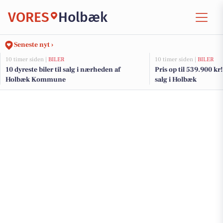
VORES
Holbæk
Seneste nyt ›
10 timer siden |
BILER
10 timer siden |
BILER
10 dyreste biler til salg i nærheden af
Pris op til 539.900 kr! 
Holbæk Kommune
salg i Holbæk