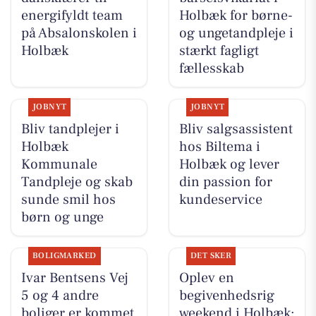
energifyldt team
Holbæk for børne-
på Absalonskolen i
og ungetandpleje i
Holbæk
stærkt fagligt
fællesskab
JOBNYT
JOBNYT
Bliv tandplejer i
Bliv salgsassistent
Holbæk
hos Biltema i
Kommunale
Holbæk og lever
Tandpleje og skab
din passion for
sunde smil hos
kundeservice
børn og unge
BOLIGMARKED
DET SKER
Ivar Bentsens Vej
Oplev en
5 og 4 andre
begivenhedsrig
boliger er kommet
weekend i Holbæk: