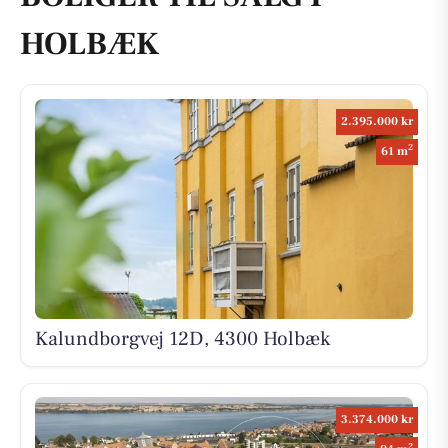
HOLBÆK
2.395.000 kr
2
61 m
Kalundborgvej 12D, 4300 Holbæk
3.374.000 kr
2