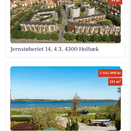
94 m
Jernstøberiet 14, 4 3, 4300 Holbæk
5.645.000 kr
2
181 m