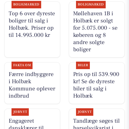
BOLIGMARKED
BOLIGMARKED
Top 6 over dyreste
Møllehaven 1B i
boliger til salg i
Holbæk er solgt
Holbæk. Priser op
for 5.075.000 - se
til 14.995.000 kr
køberen og 8
andre solgte
boliger
FAKTA OM
BILER
Færre indbyggere
Pris op til 539.900
i Holbæk
kr! Se de dyreste
Kommune oplever
biler til salg i
indbrud
Holbæk
JOBNYT
JOBNYT
Engageret
Tandlæge søges til
dansklærer til
barselsvikariat i