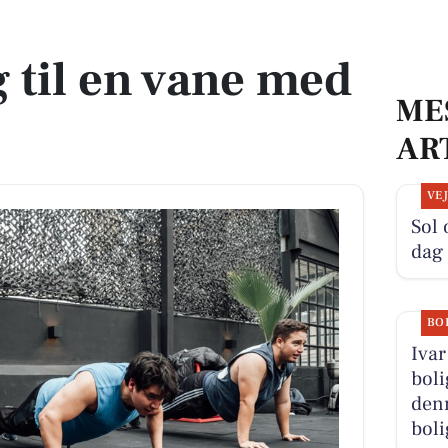
 til en vane med
ME
AR
VE
Sol 
dag
BO
Ivar
boli
denn
boli