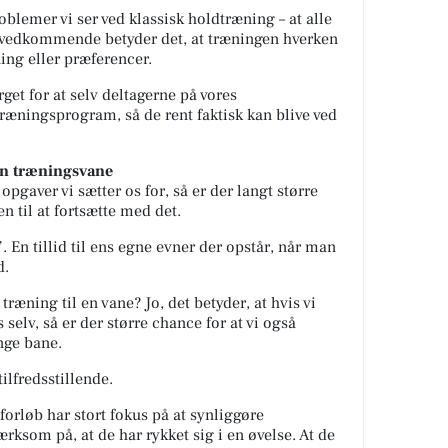
roblemer vi ser ved klassisk holdtræning – at alle
s vedkommende betyder det, at træningen hverken
ing eller præferencer.
get for at selv deltagerne på vores
ræningsprogram, så de rent faktisk kan blive ved
n træningsvane
opgaver vi sætter os for, så er der langt større
n til at fortsætte med det.
. En tillid til ens egne evner der opstår, når man
d.
træning til en vane? Jo, det betyder, at hvis vi
selv, så er der større chance for at vi også
nge bane.
ilfredsstillende.
tforløb har stort fokus på at synliggøre
rksom på, at de har rykket sig i en øvelse. At de