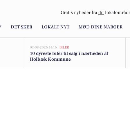
Gratis nyheder fra
dit
lokalområde
V
DET SKER
LOKALT NYT
MØD DINE NABOER
07-08-2026 14:16 |
BILER
10 dyreste biler til salg i nærheden af
Holbæk Kommune