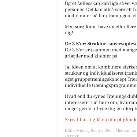
Og et fællesskab kan lige så vel 
personer. Det kan altså være alt f
medlemmer på holdtræningen, eller
Men sørg for at have en eller flere
dig!
De 3 S’er: Struktur, succesopleve
De 3 S’er er (sammen med mange a
arbejder med klienter på.
Ja, idéen om at kombinere styrken
struktur og individualiseret træning
eget gruppetræningskoncept Træn
individuelle træningsprogrammer
Hvad end du synes Træningsklubb
interesseret i at høre om, hvordan 
meget gerne tilbyde dig en uforp
Skriv til os, og få en uforpligtend
Kilde: Nikolaj Bach // BSc. i Medicin m
i STYRK