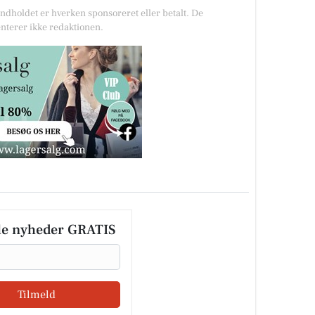
Indholdet er hverken sponsoreret eller betalt. De
nterer ikke redaktionen.
le nyheder GRATIS
Tilmeld