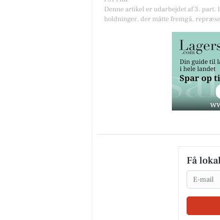
Denne artikel er udarbejdet af 3. part. 
holdninger, der måtte fremgå, repræse
Få loka
Email