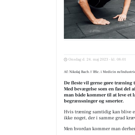
Onsdag d. 24. maj 2023 - kl. 08:01
Af: Nikolaj Bach // BSc. i Medicin m/Industr
De fleste vil gerne gøre træning 
Med bevægelse som en fast del af 
man både kommer til at leve et l
begrænsninger og smerter.
H
vis træning samtidig kan blive e
ikke noget, der i samme grad kræv
Men hvordan kommer man derhen,