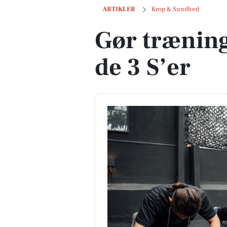
Gør træning til en vane med de 3 S’er
ARTIKLER
Krop & Sundhed
Gør træning
de 3 S’er