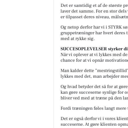
Det er samtidig et af de største p
laver det samme. For en stor del
er tilpasset deres niveau, målsætn
Og netop derfor har vi i STYRK sør
gruppetræninger har hvert deres t
med at rykke sig.
SUCCESOPLEVELSER styrker di
Når vi oplever at vi lykkes med de 
chance for at vi opnår motivatione
Man kalder dette ”mestringstillid”
lykkes med det, man arbejder me
Og hvad betyder det så for at gøre 
kan gøre succeserne synlige for os 
bliver ved med at træne på den la
Fordi træningen føles langt mere t
Det er også derfor vi i vores klien
succeserne. At gøre klienten opmæ