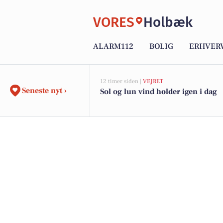
VORES
Holbæk
ALARM112
BOLIG
ERHVER
12 timer siden |
VEJRET
Seneste nyt ›
Sol og lun vind holder igen i dag