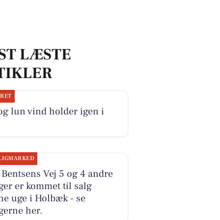
ST LÆSTE
TIKLER
JRET
og lun vind holder igen i
LIGMARKED
 Bentsens Vej 5 og 4 andre
ger er kommet til salg
e uge i Holbæk - se
gerne her.