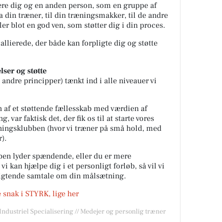
være dig og en anden person, som en gruppe af
ra din træner, til din træningsmakker, til de andre
 blot en god ven, som støtter dig i din proces.
 allierede, der både kan forpligte dig og støtte
lser og støtte
ndre principper) tænkt ind i alle niveauer vi
 af et støttende fællesskab med værdien af
, var faktisk det, der fik os til at starte vores
ingsklubben (hvor vi træner på små hold, med
).
en lyder spændende, eller du er mere
vi kan hjælpe dig i et personligt forløb, så vil vi
ligtende samtale om din målsætning.
e snak i STYRK, lige her
/Industriel Specialisering // Medejer og personlig træner