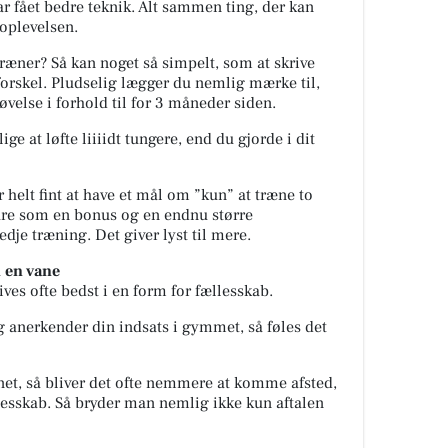
ar fået bedre teknik. Alt sammen ting, der kan
oplevelsen.
træner? Så kan noget så simpelt, som at skrive
orskel. Pludselig lægger du nemlig mærke til,
øvelse i forhold til for 3 måneder siden.
ige at løfte liiiidt tungere, end du gjorde i dit
r helt fint at have et mål om ”kun” at træne to
are som en bonus og en endnu større
edje træning. Det giver lyst til mere.
 en vane
ives ofte bedst i en form for fællesskab.
 og anerkender din indsats i gymmet, så føles det
ænet, så bliver det ofte nemmere at komme afsted,
ællesskab. Så bryder man nemlig ikke kun aftalen