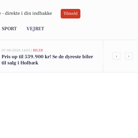
 -
direkte i din indbakke
Tilmeld
SPORT
VEJRET
07-08-2026 14:05 |
BILER
07-08-2026 10:55
‹
›
Pris op til 539.900 kr! Se de dyreste biler
Savner du ny
til salg i Holbæk
ledige still