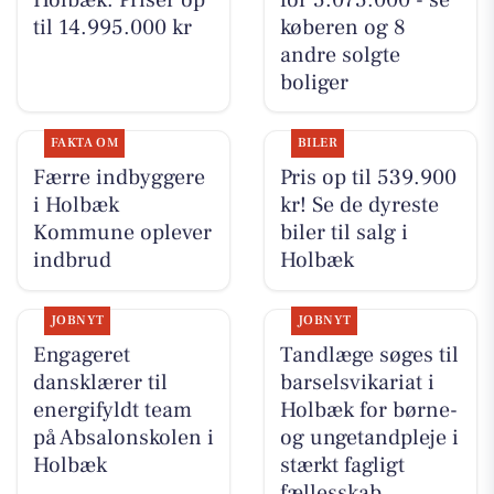
til 14.995.000 kr
køberen og 8
andre solgte
boliger
FAKTA OM
BILER
Færre indbyggere
Pris op til 539.900
i Holbæk
kr! Se de dyreste
Kommune oplever
biler til salg i
indbrud
Holbæk
JOBNYT
JOBNYT
Engageret
Tandlæge søges til
dansklærer til
barselsvikariat i
energifyldt team
Holbæk for børne-
på Absalonskolen i
og ungetandpleje i
Holbæk
stærkt fagligt
fællesskab