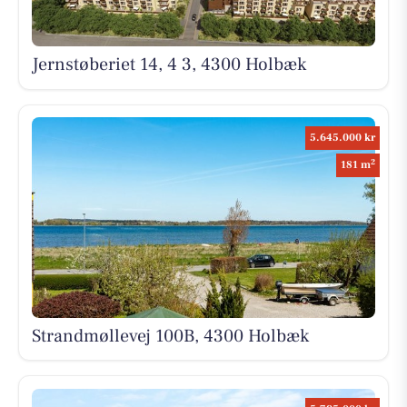
Jernstøberiet 14, 4 3, 4300 Holbæk
5.645.000 kr
2
181 m
Strandmøllevej 100B, 4300 Holbæk