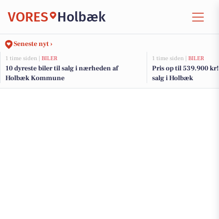
VORES
Holbæk
Seneste nyt ›
1 time siden |
BILER
1 time siden |
BILER
10 dyreste biler til salg i nærheden af
Pris op til 539.900 kr! 
Holbæk Kommune
salg i Holbæk