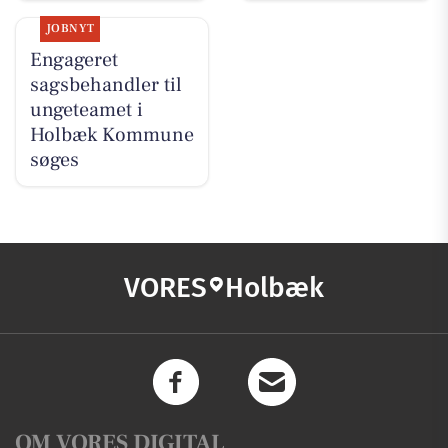
JOBNYT
Engageret
sagsbehandler til
ungeteamet i
Holbæk Kommune
søges
VORES
Holbæk
OM VORES DIGITAL