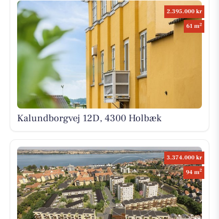
2.395.000 kr
2
61 m
Kalundborgvej 12D, 4300 Holbæk
3.374.000 kr
2
94 m