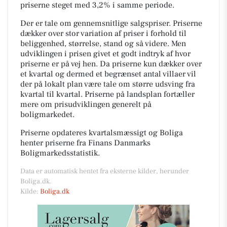
priserne steget med 3,2% i samme periode.
Der er tale om gennemsnitlige salgspriser. Priserne
dækker over stor variation af priser i forhold til
beliggenhed, størrelse, stand og så videre. Men
udviklingen i prisen givet et godt indtryk af hvor
priserne er på vej hen. Da priserne kun dækker over
et kvartal og dermed et begrænset antal villaer vil
der på lokalt plan være tale om større udsving fra
kvartal til kvartal. Priserne på landsplan fortæller
mere om prisudviklingen generelt på
boligmarkedet.
Priserne opdateres kvartalsmæssigt og Boliga
henter priserne fra Finans Danmarks
Boligmarkedsstatistik.
Data er automatisk hentet fra eksterne kilder, herunder
Boliga.dk.
Kilde:
Boliga.dk