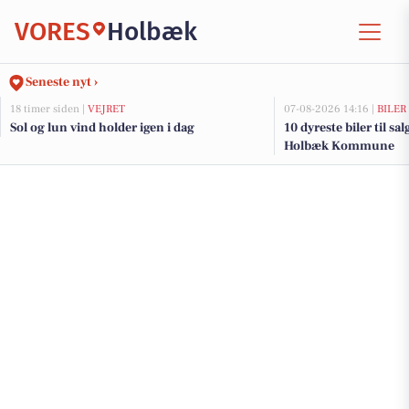
VORES
Holbæk
Seneste nyt ›
18 timer siden |
VEJRET
07-08-2026 14:16 |
BILER
Sol og lun vind holder igen i dag
10 dyreste biler til sa
Holbæk Kommune