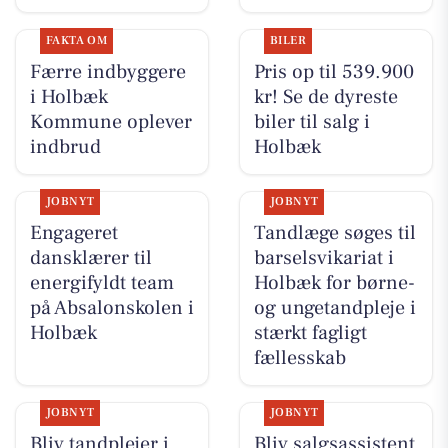
FAKTA OM
BILER
Færre indbyggere
Pris op til 539.900
i Holbæk
kr! Se de dyreste
Kommune oplever
biler til salg i
indbrud
Holbæk
JOBNYT
JOBNYT
Engageret
Tandlæge søges til
dansklærer til
barselsvikariat i
energifyldt team
Holbæk for børne-
på Absalonskolen i
og ungetandpleje i
Holbæk
stærkt fagligt
fællesskab
JOBNYT
JOBNYT
Bliv tandplejer i
Bliv salgsassistent