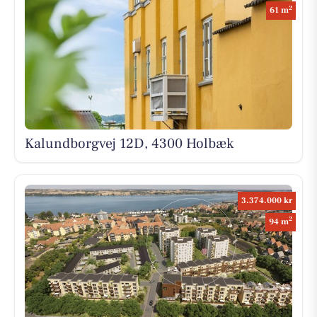
2
61 m
Kalundborgvej 12D, 4300 Holbæk
3.374.000 kr
2
94 m