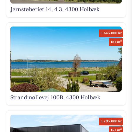
Jernstøberiet 14, 4 3, 4300 Holbæk
5.645.000 kr
2
181 m
Strandmøllevej 100B, 4300 Holbæk
5.795.000 kr
2
151 m