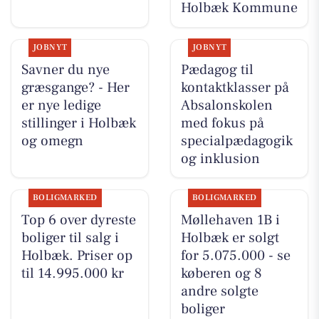
Holbæk Kommune
JOBNYT
JOBNYT
Savner du nye
Pædagog til
græsgange? - Her
kontaktklasser på
er nye ledige
Absalonskolen
stillinger i Holbæk
med fokus på
og omegn
specialpædagogik
og inklusion
BOLIGMARKED
BOLIGMARKED
Top 6 over dyreste
Møllehaven 1B i
boliger til salg i
Holbæk er solgt
Holbæk. Priser op
for 5.075.000 - se
til 14.995.000 kr
køberen og 8
andre solgte
boliger