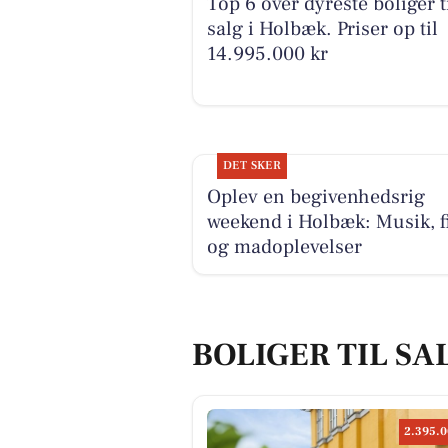
Top 6 over dyreste boliger t
salg i Holbæk. Priser op til
14.995.000 kr
DET SKER
Oplev en begivenhedsrig
weekend i Holbæk: Musik, f
og madoplevelser
BOLIGER TIL SA
2.395.0