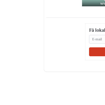
Få loka
Email