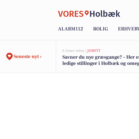
VORES
Holbæk
ALARM112
BOLIG
ERHVER
6 timer siden |
JOBNYT
Seneste nyt ›
Savner du nye græsgange? - Her e
ledige stillinger i Holbæk og ome