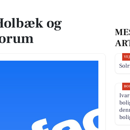
 Holbæk og
ME
forum
AR
VE
Solr
BO
Ivar
boli
denn
boli