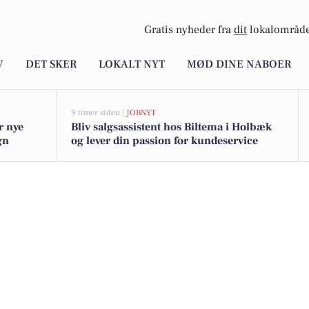
Gratis nyheder fra
dit
lokalområde
V
DET SKER
LOKALT NYT
MØD DINE NABOER
9 timer siden |
JOBNYT
r nye
Bliv salgsassistent hos Biltema i Holbæk
gn
og lever din passion for kundeservice