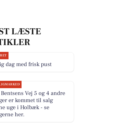
ST LÆSTE
TIKLER
JRET
ig dag med frisk pust
LIGMARKED
 Bentsens Vej 5 og 4 andre
ger er kommet til salg
e uge i Holbæk - se
gerne her.