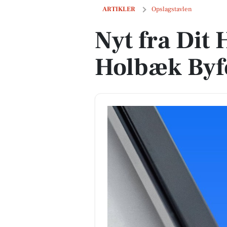
Nyt fra Dit Holbæk og Holbæk Byforum
ARTIKLER
Opslagstavlen
Nyt fra Dit
Holbæk By