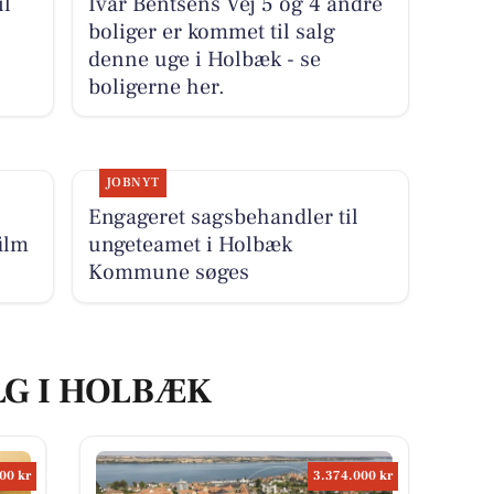
il
Ivar Bentsens Vej 5 og 4 andre
boliger er kommet til salg
denne uge i Holbæk - se
boligerne her.
JOBNYT
Engageret sagsbehandler til
ilm
ungeteamet i Holbæk
Kommune søges
LG I HOLBÆK
00 kr
3.374.000 kr