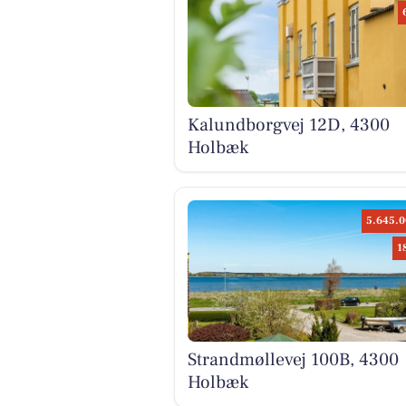
Kalundborgvej 12D, 4300
Holbæk
5.645.0
1
Strandmøllevej 100B, 4300
Holbæk