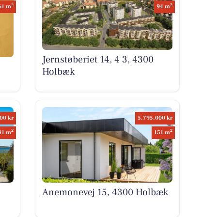
2
2
61 m
94 m
Jernstøberiet 14, 4 3, 4300
Holbæk
00 kr
5.795.000 kr
2
2
81 m
151 m
Anemonevej 15, 4300 Holbæk