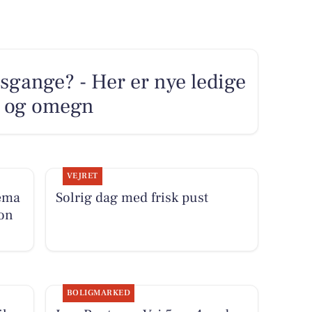
sgange? - Her er nye ledige
æk og omegn
VEJRET
tema
Solrig dag med frisk pust
ion
BOLIGMARKED