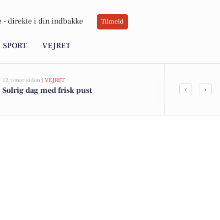
 -
direkte i din indbakke
Tilmeld
SPORT
VEJRET
12 timer siden |
VEJRET
05-08-2026 13:02
‹
›
Solrig dag med frisk pust
Top 6 over dy
Holbæk. Pris