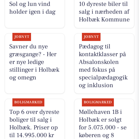
Sol og lun vind
10 dyreste biler til
holder igen i dag
salg i nærheden af
Holbæk Kommune
JOBNYT
JOBNYT
Savner du nye
Pædagog til
græsgange? - Her
kontaktklasser på
er nye ledige
Absalonskolen
stillinger i Holbæk
med fokus på
og omegn
specialpædagogik
og inklusion
BOLIGMARKED
BOLIGMARKED
Top 6 over dyreste
Møllehaven 1B i
boliger til salg i
Holbæk er solgt
Holbæk. Priser op
for 5.075.000 - se
til 14.995.000 kr
køberen og 8