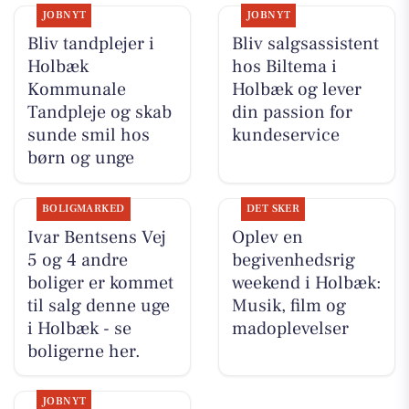
JOBNYT
JOBNYT
Bliv tandplejer i
Bliv salgsassistent
Holbæk
hos Biltema i
Kommunale
Holbæk og lever
Tandpleje og skab
din passion for
sunde smil hos
kundeservice
børn og unge
BOLIGMARKED
DET SKER
Ivar Bentsens Vej
Oplev en
5 og 4 andre
begivenhedsrig
boliger er kommet
weekend i Holbæk:
til salg denne uge
Musik, film og
i Holbæk - se
madoplevelser
boligerne her.
JOBNYT