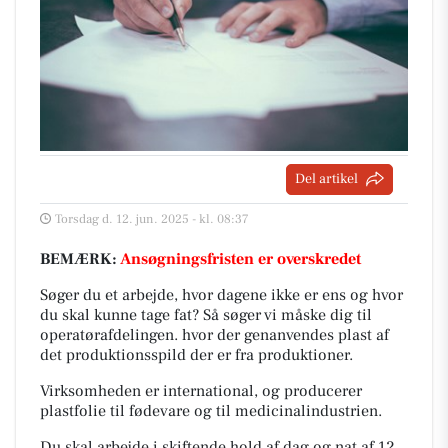
Del artikel
Torsdag d. 12. jun. 2025 - kl. 08:37
BEMÆRK:
Ansøgningsfristen er overskredet
Søger du et arbejde, hvor dagene ikke er ens og hvor
du skal kunne tage fat? Så søger vi måske dig til
operatørafdelingen. hvor der genanvendes plast af
det produktionsspild der er fra produktioner.
Virksomheden er international, og producerer
plastfolie til fødevare og til medicinalindustrien.
Du skal arbejde i skiftende hold af dag og nat af 12