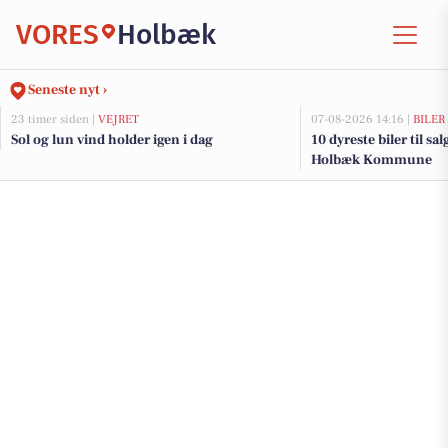
VORES
Holbæk
Seneste nyt ›
23 timer siden |
VEJRET
07-08-2026 14:16 |
BILER
Sol og lun vind holder igen i dag
10 dyreste biler til sa
Holbæk Kommune