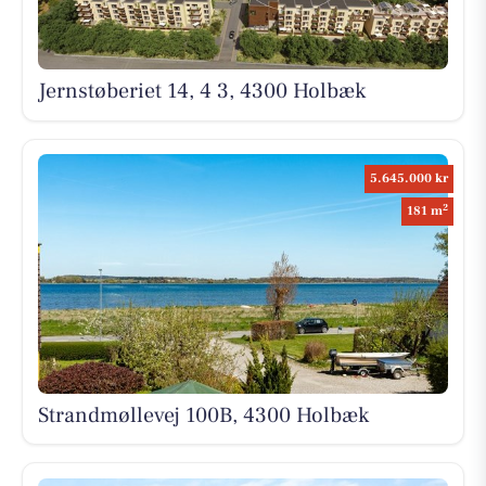
Jernstøberiet 14, 4 3, 4300 Holbæk
5.645.000 kr
2
181 m
Strandmøllevej 100B, 4300 Holbæk