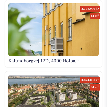
2.395.000 kr
2
61 m
Kalundborgvej 12D, 4300 Holbæk
3.374.000 kr
2
94 m