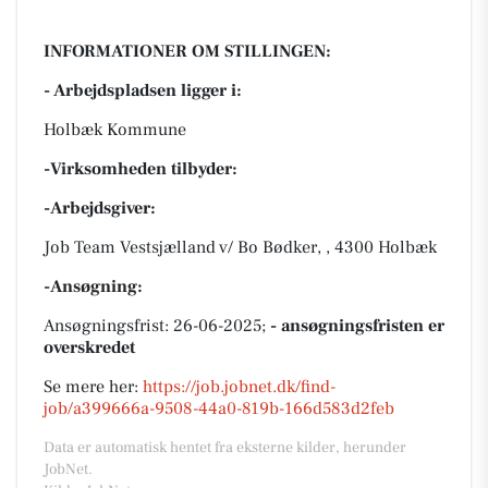
INFORMATIONER OM STILLINGEN:
- Arbejdspladsen ligger i:
Holbæk Kommune
-Virksomheden tilbyder:
-Arbejdsgiver:
Job Team Vestsjælland v/ Bo Bødker, , 4300 Holbæk
-Ansøgning:
Ansøgningsfrist: 26-06-2025;
- ansøgningsfristen er
overskredet
Se mere her:
https://job.jobnet.dk/find-
job/a399666a-9508-44a0-819b-166d583d2feb
Data er automatisk hentet fra eksterne kilder, herunder
JobNet.