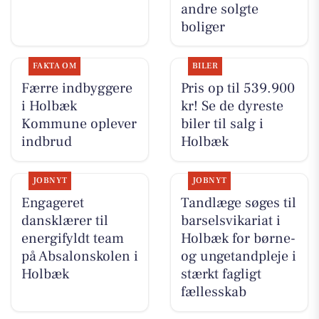
andre solgte
boliger
FAKTA OM
BILER
Færre indbyggere
Pris op til 539.900
i Holbæk
kr! Se de dyreste
Kommune oplever
biler til salg i
indbrud
Holbæk
JOBNYT
JOBNYT
Engageret
Tandlæge søges til
dansklærer til
barselsvikariat i
energifyldt team
Holbæk for børne-
på Absalonskolen i
og ungetandpleje i
Holbæk
stærkt fagligt
fællesskab