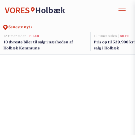
VORES
Holbæk
Seneste nyt ›
12 timer siden |
BILER
12 timer siden |
BILER
10 dyreste biler til salg i nærheden af
Pris op til 539.900 kr! 
Holbæk Kommune
salg i Holbæk