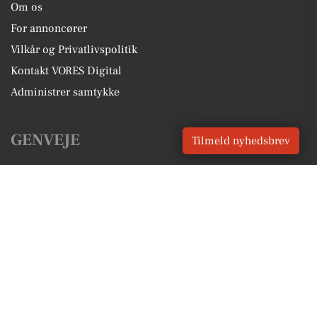
Om os
For annoncører
Vilkår og Privatlivspolitik
Kontakt VORES Digital
Administrer samtykke
GENVEJE
Tilmeld nyhedsbrev
Seneste nyt fra Holbæk
Vores lokale erhverv
Kalenderen for Holbæk
Fakta om Holbæk
Erhvervsartikler
Holbæk Kommune
Få en gratis salgsvurdering