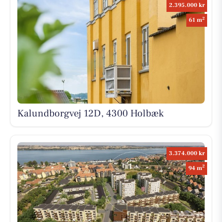
2.395.000 kr
2
61 m
Kalundborgvej 12D, 4300 Holbæk
3.374.000 kr
2
94 m