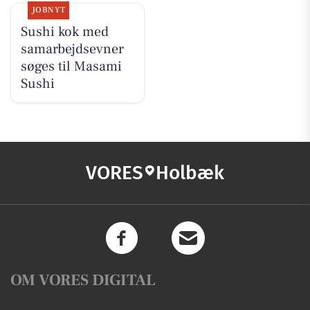
JOBNYT
Sushi kok med
samarbejdsevner
søges til Masami
Sushi
VORES
Holbæk
OM VORES DIGITAL