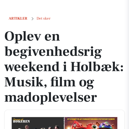
Oplev en begivenhedsrig weekend i Holbæk: Musik, film og madople
ARTIKLER
Det sker
Oplev en
begivenhedsrig
weekend i Holbæk:
Musik, film og
madoplevelser