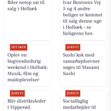
Biler netop sat til
Ivar Bentsens Vej
salg i Holbæk
5 og 4 andre
boliger er kommet
til salg denne uge
i Holbæk - se
boligerne her.
DET SKER
JOBNYT
Oplev en
Sushi kok med
begivenhedsrig
samarbejdsevner
weekend i Holbæk:
søges til Masami
Musik, film og
Sushi
madoplevelser
JOBNYT
JOBNYT
Bliv distriktsleder
Socialfaglig
i Vipperød
medarbejder til