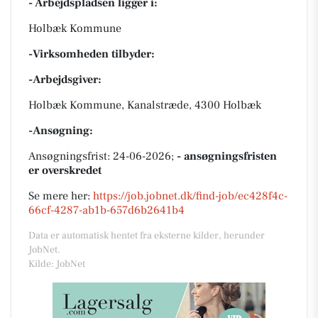
- Arbejdspladsen ligger i:
Holbæk Kommune
-Virksomheden tilbyder:
-Arbejdsgiver:
Holbæk Kommune, Kanalstræde, 4300 Holbæk
-Ansøgning:
Ansøgningsfrist: 24-06-2026;
- ansøgningsfristen
er overskredet
Se mere her:
https://job.jobnet.dk/find-job/ec428f4c-
66cf-4287-ab1b-657d6b2641b4
Data er automatisk hentet fra eksterne kilder, herunder
JobNet.
Kilde: JobNet