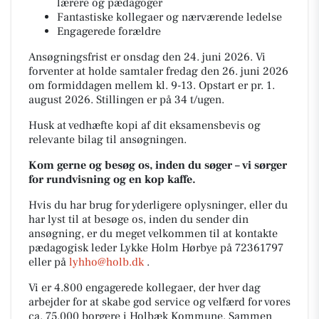
lærere og pædagoger
Fantastiske kollegaer og nærværende ledelse
Engagerede forældre
Ansøgningsfrist er onsdag den 24. juni 2026. Vi
forventer at holde samtaler fredag den 26. juni 2026
om formiddagen mellem kl. 9-13. Opstart er pr. 1.
august 2026. Stillingen er på 34 t/ugen.
Husk at vedhæfte kopi af dit eksamensbevis og
relevante bilag til ansøgningen.
Kom gerne og besøg os, inden du søger – vi sørger
for rundvisning og en kop kaffe.
Hvis du har brug for yderligere oplysninger, eller du
har lyst til at besøge os, inden du sender din
ansøgning, er du meget velkommen til at kontakte
pædagogisk leder Lykke Holm Hørbye på 72361797
eller på
lyhho@holb.dk
.
Vi er 4.800 engagerede kollegaer, der hver dag
arbejder for at skabe god service og velfærd for vores
ca. 75.000 borgere i Holbæk Kommune. Sammen