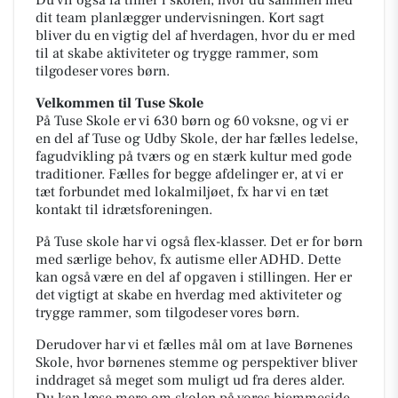
Du vil også få timer i skolen, hvor du sammen med
dit team planlægger undervisningen. Kort sagt
bliver du en vigtig del af hverdagen, hvor du er med
til at skabe aktiviteter og trygge rammer, som
tilgodeser vores børn.
Velkommen til Tuse Skole
På Tuse Skole er vi 630 børn og 60 voksne, og vi er
en del af Tuse og Udby Skole, der har fælles ledelse,
fagudvikling på tværs og en stærk kultur med gode
traditioner. Fælles for begge afdelinger er, at vi er
tæt forbundet med lokalmiljøet, fx har vi en tæt
kontakt til idrætsforeningen.
På Tuse skole har vi også flex-klasser. Det er for børn
med særlige behov, fx autisme eller ADHD. Dette
kan også være en del af opgaven i stillingen. Her er
det vigtigt at skabe en hverdag med aktiviteter og
trygge rammer, som tilgodeser vores børn.
Derudover har vi et fælles mål om at lave Børnenes
Skole, hvor børnenes stemme og perspektiver bliver
inddraget så meget som muligt ud fra deres alder.