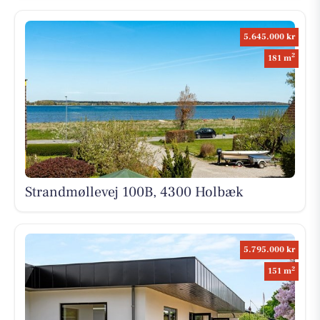
5.645.000 kr
2
181 m
Strandmøllevej 100B, 4300 Holbæk
5.795.000 kr
2
151 m