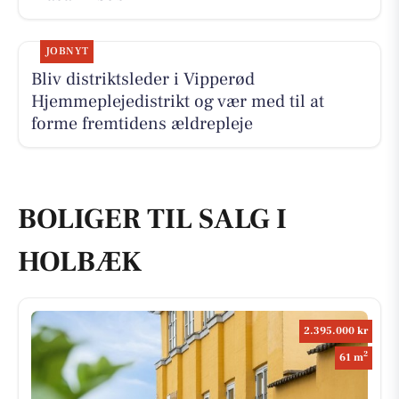
JOBNYT
Bliv distriktsleder i Vipperød
Hjemmeplejedistrikt og vær med til at
forme fremtidens ældrepleje
BOLIGER TIL SALG I
HOLBÆK
2.395.000 kr
2
61 m