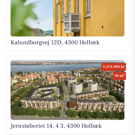
Kalundborgvej 12D, 4300 Holbæk
3.374.000 kr
2
94 m
Jernstøberiet 14, 4 3, 4300 Holbæk