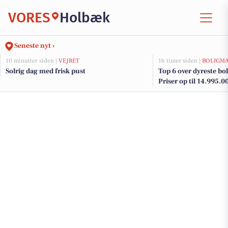
VORES
Holbæk
Seneste nyt ›
10 minutter siden |
VEJRET
16 timer siden |
BOLIGM
Solrig dag med frisk pust
Top 6 over dyreste boli
Priser op til 14.995.0