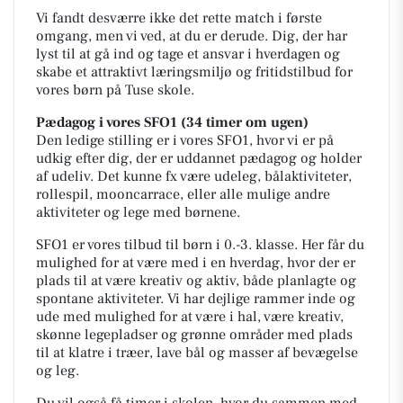
Vi fandt desværre ikke det rette match i første
omgang, men vi ved, at du er derude. Dig, der har
lyst til at gå ind og tage et ansvar i hverdagen og
skabe et attraktivt læringsmiljø og fritidstilbud for
vores børn på Tuse skole.
Pædagog i vores SFO1 (34 timer om ugen)
Den ledige stilling er i vores SFO1, hvor vi er på
udkig efter dig, der er uddannet pædagog og holder
af udeliv. Det kunne fx være udeleg, bålaktiviteter,
rollespil, mooncarrace, eller alle mulige andre
aktiviteter og lege med børnene.
SFO1 er vores tilbud til børn i 0.-3. klasse. Her får du
mulighed for at være med i en hverdag, hvor der er
plads til at være kreativ og aktiv, både planlagte og
spontane aktiviteter. Vi har dejlige rammer inde og
ude med mulighed for at være i hal, være kreativ,
skønne legepladser og grønne områder med plads
til at klatre i træer, lave bål og masser af bevægelse
og leg.