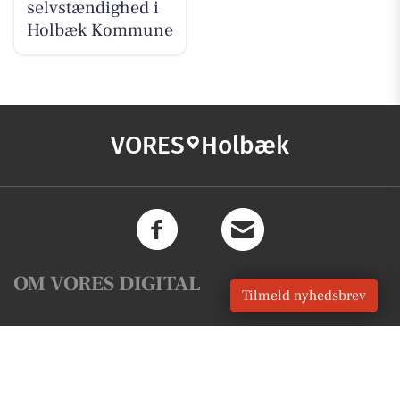
selvstændighed i
Holbæk Kommune
VORES
Holbæk
OM VORES DIGITAL
Tilmeld nyhedsbrev
Om os
For annoncører
Vilkår og Privatlivspolitik