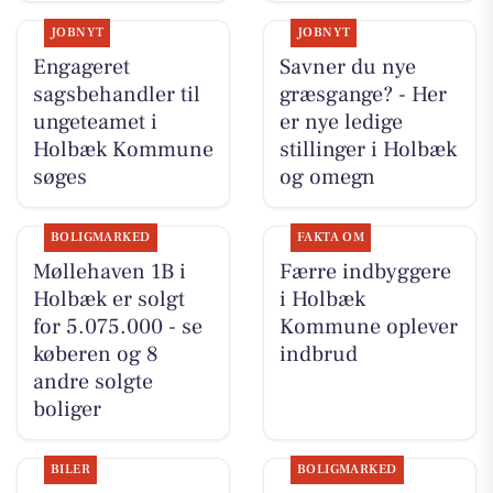
JOBNYT
JOBNYT
Engageret
Savner du nye
sagsbehandler til
græsgange? - Her
ungeteamet i
er nye ledige
Holbæk Kommune
stillinger i Holbæk
søges
og omegn
BOLIGMARKED
FAKTA OM
Møllehaven 1B i
Færre indbyggere
Holbæk er solgt
i Holbæk
for 5.075.000 - se
Kommune oplever
køberen og 8
indbrud
andre solgte
boliger
BILER
BOLIGMARKED