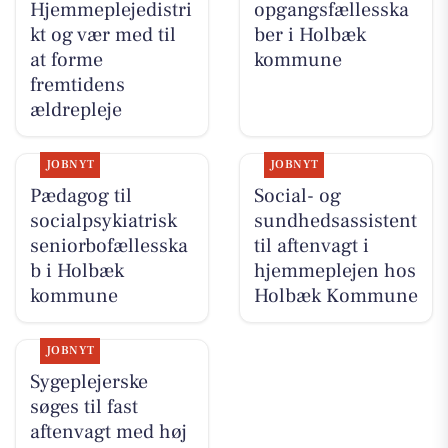
Hjemmeplejedistri
opgangsfællesska
kt og vær med til
ber i Holbæk
at forme
kommune
fremtidens
ældrepleje
JOBNYT
JOBNYT
Pædagog til
Social- og
socialpsykiatrisk
sundhedsassistent
seniorbofællesska
til aftenvagt i
b i Holbæk
hjemmeplejen hos
kommune
Holbæk Kommune
JOBNYT
Sygeplejerske
søges til fast
aftenvagt med høj