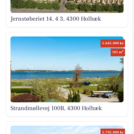
Jernstøberiet 14, 4 3, 4300 Holbæk
5.645.000 kr
2
181 m
Strandmøllevej 100B, 4300 Holbæk
5.795.000 kr