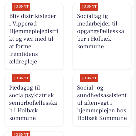
JOBNYT
JOBNYT
Bliv distriktsleder
Socialfaglig
i Vipperød
medarbejder til
Hjemmeplejedistri
opgangsfællesska
kt og vær med til
ber i Holbæk
at forme
kommune
fremtidens
ældrepleje
JOBNYT
JOBNYT
Pædagog til
Social- og
socialpsykiatrisk
sundhedsassistent
seniorbofællesska
til aftenvagt i
b i Holbæk
hjemmeplejen hos
kommune
Holbæk Kommune
JOBNYT