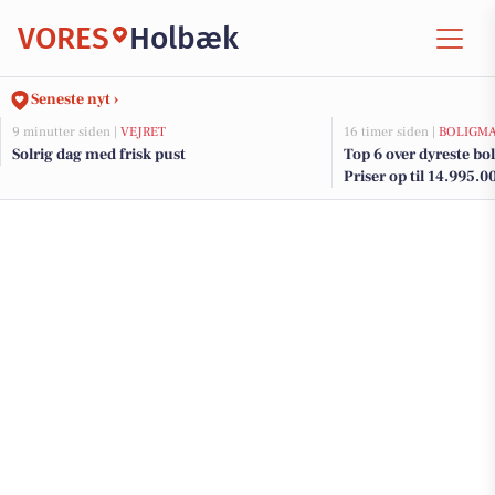
VORES
Holbæk
Seneste nyt ›
9 minutter siden |
VEJRET
16 timer siden |
BOLIGM
Solrig dag med frisk pust
Top 6 over dyreste boli
Priser op til 14.995.0