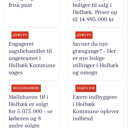
frisk pust
boliger til salg i
Holbæk. Priser op
til 14.995.000 kr
JOBNYT
JOBNYT
Engageret
Savner du nye
sagsbehandler til
græsgange? - Her
ungeteamet i
er nye ledige
Holbæk Kommune
stillinger i Holbæk
søges
og omegn
BOLIGMARKED
FAKTA OM
Møllehaven 1B i
Færre indbyggere
Holbæk er solgt
i Holbæk
for 5.075.000 - se
Kommune oplever
køberen og 8
indbrud
andre solgte