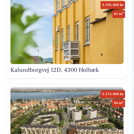
2.395.000 kr
2
61 m
Kalundborgvej 12D, 4300 Holbæk
3.374.000 kr
2
94 m