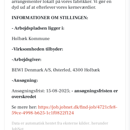
arrangementer lokalt på vores fabrikker. Vi gør en
dyd ud af at efterlever vores kerneværdier.
INFORMATIONER OM STILLINGEN:
- Arbejdspladsen ligger i:
Holbæk Kommune
-Virksomheden tilbyder:
-Arbejdsgiver:
BEWI Denmark A/S, Østerled, 4300 Holbæk
-Ansøgning:
Ansøgningsfrist: 15-08-2025;
- ansøgningsfristen er
overskredet
Se mere her:
https://job.jobnet.dk/find-job/4721cfe8-
59ce-4998-b625-1c1f0822f124
Data er automatisk hentet fra eksterne kilder, herunder
JobNet.