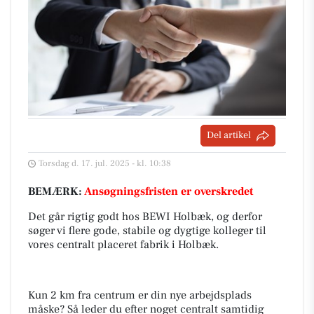
Del artikel
Torsdag d. 17. jul. 2025 - kl. 10:38
BEMÆRK:
Ansøgningsfristen er overskredet
Det går rigtig godt hos BEWI Holbæk, og derfor
søger vi flere gode, stabile og dygtige kolleger til
vores centralt placeret fabrik i Holbæk.
Kun 2 km fra centrum er din nye arbejdsplads
måske? Så leder du efter noget centralt samtidig