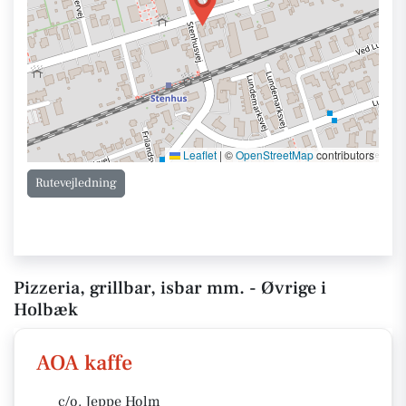
Leaflet
|
©
OpenStreetMap
contributors
Rutevejledning
Pizzeria, grillbar, isbar mm. - Øvrige i
Holbæk
AOA kaffe
c/o. Jeppe Holm