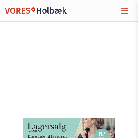
VORES
Holbæk