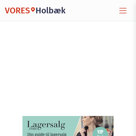
VORES
Holbæk