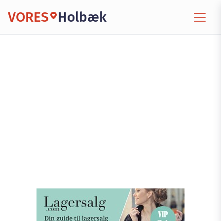
VORES
Holbæk