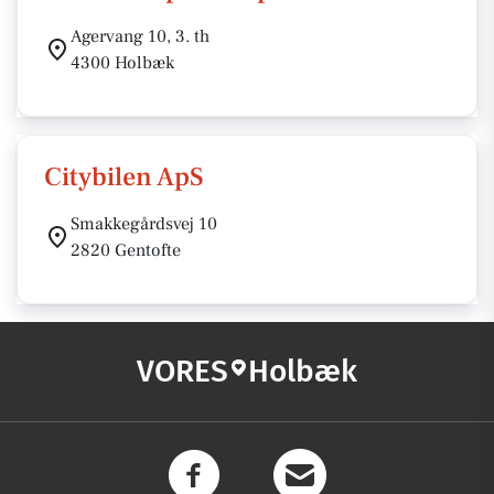
Agervang 10, 3. th
4300 Holbæk
Citybilen ApS
Smakkegårdsvej 10
2820 Gentofte
VORES
Holbæk