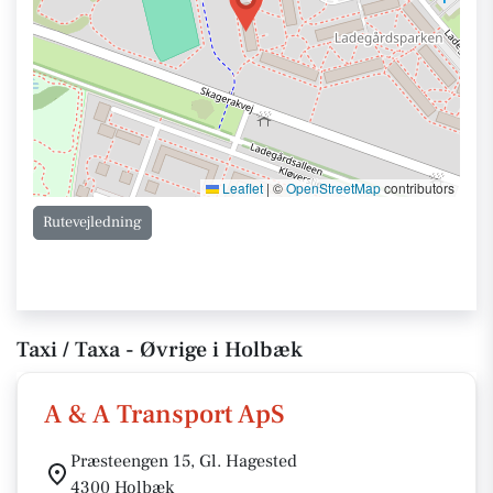
Leaflet
|
©
OpenStreetMap
contributors
Rutevejledning
Taxi / Taxa - Øvrige i Holbæk
A & A Transport ApS
Præsteengen 15, Gl. Hagested
4300 Holbæk