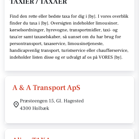
TAXIER / TAXAER
Find den rette
eller bedste taxa f
or dig i [
by
]. I vores overblik
finder du taxa i [
by
].
Oversigten indeholder limousiner,
kørselsordninger, hyrevogne, transportmidler, taxi- og
taxa'er samt taxaselskaber,
så uanset om du har brug for
persontransport, taxaservice, limousinetjeneste,
handicapvenlig transport, turistservice eller chaufførservice,
indeholder listen disse
og er udvalgt af os på VORES [
by
]
.
A & A Transport ApS
Præsteengen 15, Gl. Hagested
4300 Holbæk