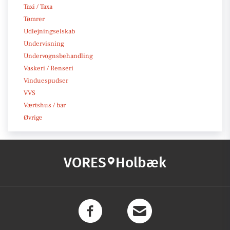
Taxi / Taxa
Tømrer
Udlejningselskab
Undervisning
Undervognsbehandling
Vaskeri / Renseri
Vinduespudser
VVS
Værtshus / bar
Øvrige
VORES
Holbæk