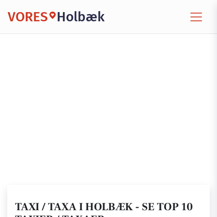
VORES
Holbæk
TAXI / TAXA I HOLBÆK - SE TOP 10