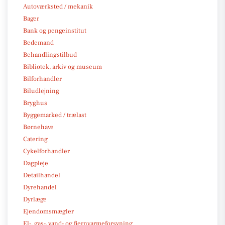
Autoværksted / mekanik
Bager
Bank og pengeinstitut
Bedemand
Behandlingstilbud
Bibliotek, arkiv og museum
Bilforhandler
Biludlejning
Bryghus
Byggemarked / trælast
Børnehave
Catering
Cykelforhandler
Dagpleje
Detailhandel
Dyrehandel
Dyrlæge
Ejendomsmægler
El-, gas-, vand- og fjernvarmeforsyning