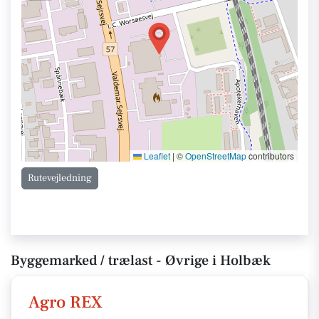
Leaflet
|
©
OpenStreetMap
contributors
Rutevejledning
Byggemarked / trælast - Øvrige i Holbæk
Agro REX