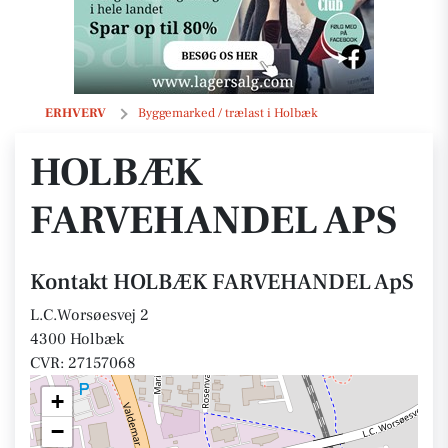
HOLBÆK FARVEHANDEL ApS
ERHVERV
Byggemarked / trælast i Holbæk
HOLBÆK
FARVEHANDEL APS
Kontakt HOLBÆK FARVEHANDEL ApS
L.C.Worsøesvej 2
4300 Holbæk
CVR: 27157068
+
−