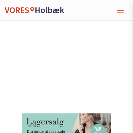
VORES
Holbæk