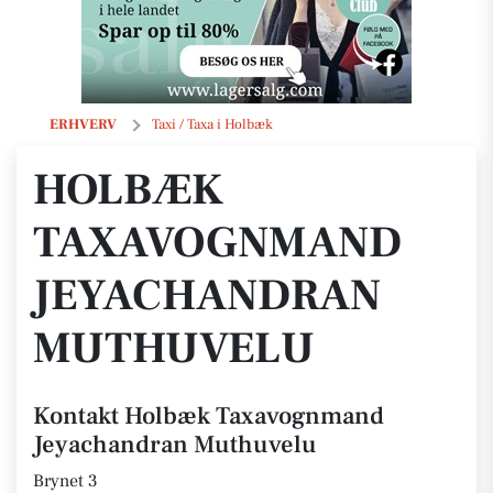
Holbæk Taxavognmand Jeyachandran Muthuvelu
ERHVERV
Taxi / Taxa i Holbæk
HOLBÆK
TAXAVOGNMAND
JEYACHANDRAN
MUTHUVELU
Kontakt Holbæk Taxavognmand
Jeyachandran Muthuvelu
Brynet 3