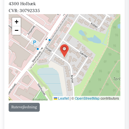
4300 Holbæk
CVR: 30792335
+
−
Leaflet
|
©
OpenStreetMap
contributors
Rutevejledning