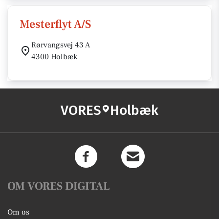
Mesterflyt A/S
Rørvangsvej 43 A
4300 Holbæk
VORES
Holbæk
OM VORES DIGITAL
Om os