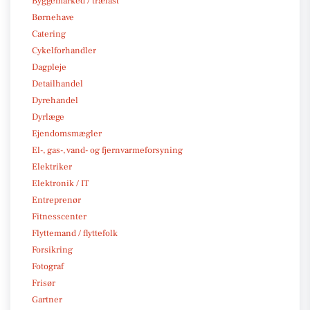
Byggemarked / trælast
Børnehave
Catering
Cykelforhandler
Dagpleje
Detailhandel
Dyrehandel
Dyrlæge
Ejendomsmægler
El-, gas-, vand- og fjernvarmeforsyning
Elektriker
Elektronik / IT
Entreprenør
Fitnesscenter
Flyttemand / flyttefolk
Forsikring
Fotograf
Frisør
Gartner