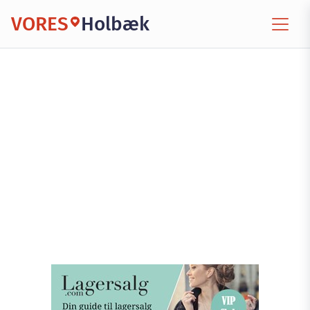
VORES
Holbæk