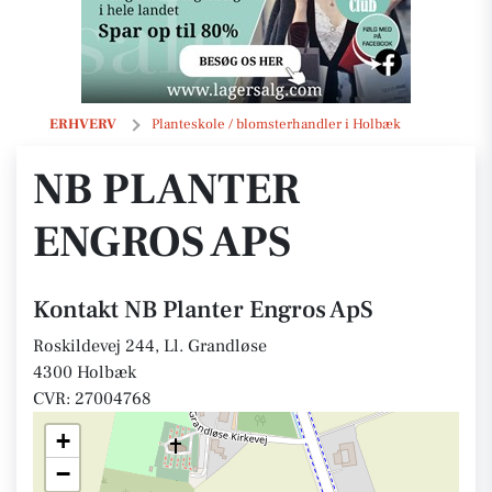
NB Planter Engros ApS
ERHVERV
Planteskole / blomsterhandler i Holbæk
NB PLANTER
ENGROS APS
Kontakt NB Planter Engros ApS
Roskildevej 244, Ll. Grandløse
4300 Holbæk
CVR: 27004768
+
−