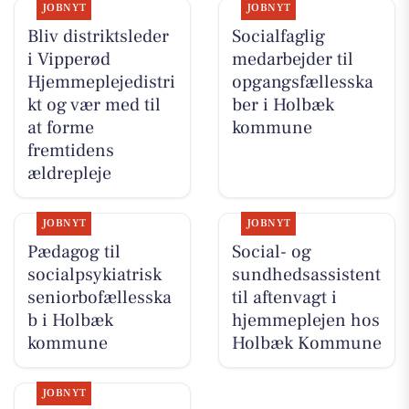
JOBNYT
JOBNYT
Bliv distriktsleder
Socialfaglig
i Vipperød
medarbejder til
Hjemmeplejedistri
opgangsfællesska
kt og vær med til
ber i Holbæk
at forme
kommune
fremtidens
ældrepleje
JOBNYT
JOBNYT
Pædagog til
Social- og
socialpsykiatrisk
sundhedsassistent
seniorbofællesska
til aftenvagt i
b i Holbæk
hjemmeplejen hos
kommune
Holbæk Kommune
JOBNYT