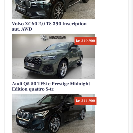
Volvo XC60 2,0 T8 390 Inscription
aut. AWD
kr. 349.900
Audi Q5 50 TFSi e Prestige Midnight
Edition quattro S-tr.
kr. 344.900