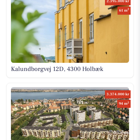
2.395.000 kr
2
61 m
Kalundborgvej 12D, 4300 Holbæk
3.374.000 kr
2
94 m