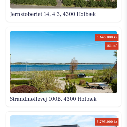
Jernstøberiet 14, 4 3, 4300 Holbæk
5.645.000 kr
2
181 m
Strandmøllevej 100B, 4300 Holbæk
5.795.000 kr