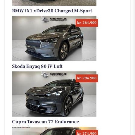
BMW iX1 xDrive30 Charged M-Sport
kr. 264.900
Skoda Enyaq 80 iV Loft
kr. 294.900
Cupra Tavascan 77 Endurance
kr. 274.900