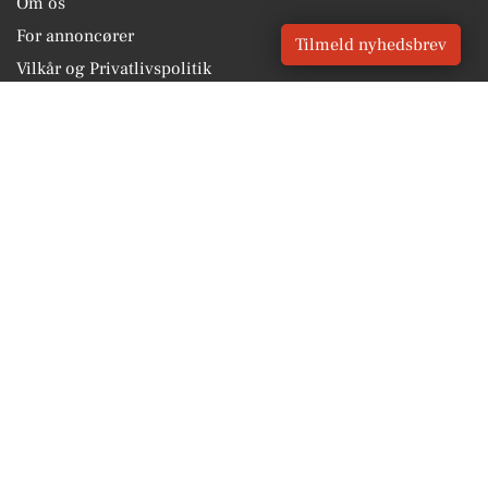
Om os
For annoncører
Tilmeld nyhedsbrev
Vilkår og Privatlivspolitik
Kontakt VORES Digital
Administrer samtykke
GENVEJE
Seneste nyt fra Holbæk
Vores lokale erhverv
Kalenderen for Holbæk
Fakta om Holbæk
Erhvervsartikler
Holbæk Kommune
Få en gratis salgsvurdering