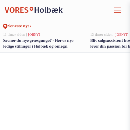
VORES
Holbæk
Seneste nyt ›
11 timer siden |
JOBNYT
13 timer siden |
JOBNYT
Savner du nye græsgange? - Her er nye
Bliv salgsassistent h
ledige stillinger i Holbæk og omegn
lever din passion for