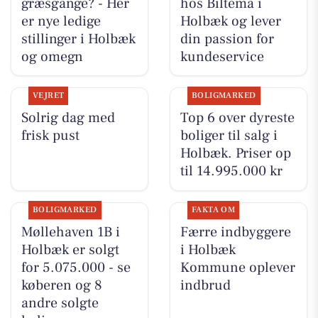
græsgange? - Her
hos Biltema i
er nye ledige
Holbæk og lever
stillinger i Holbæk
din passion for
og omegn
kundeservice
VEJRET
BOLIGMARKED
Solrig dag med
Top 6 over dyreste
frisk pust
boliger til salg i
Holbæk. Priser op
til 14.995.000 kr
BOLIGMARKED
FAKTA OM
Møllehaven 1B i
Færre indbyggere
Holbæk er solgt
i Holbæk
for 5.075.000 - se
Kommune oplever
køberen og 8
indbrud
andre solgte