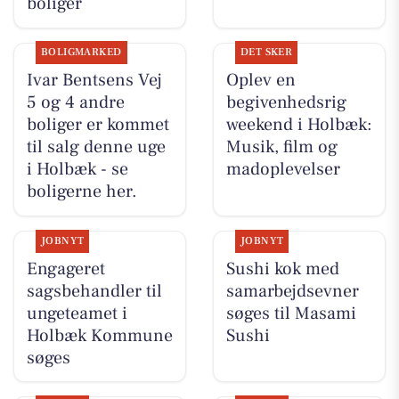
boliger
BOLIGMARKED
DET SKER
Ivar Bentsens Vej
Oplev en
5 og 4 andre
begivenhedsrig
boliger er kommet
weekend i Holbæk:
til salg denne uge
Musik, film og
i Holbæk - se
madoplevelser
boligerne her.
JOBNYT
JOBNYT
Engageret
Sushi kok med
sagsbehandler til
samarbejdsevner
ungeteamet i
søges til Masami
Holbæk Kommune
Sushi
søges