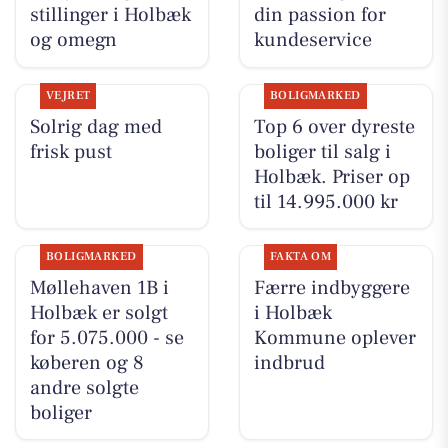
stillinger i Holbæk
din passion for
og omegn
kundeservice
VEJRET
BOLIGMARKED
Solrig dag med
Top 6 over dyreste
frisk pust
boliger til salg i
Holbæk. Priser op
til 14.995.000 kr
BOLIGMARKED
FAKTA OM
Møllehaven 1B i
Færre indbyggere
Holbæk er solgt
i Holbæk
for 5.075.000 - se
Kommune oplever
køberen og 8
indbrud
andre solgte
boliger