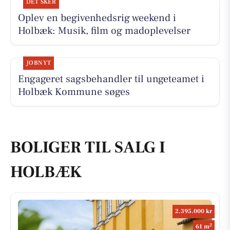
DET SKER
Oplev en begivenhedsrig weekend i
Holbæk: Musik, film og madoplevelser
JOBNYT
Engageret sagsbehandler til ungeteamet i
Holbæk Kommune søges
BOLIGER TIL SALG I
HOLBÆK
2.395.000 kr
2
61 m