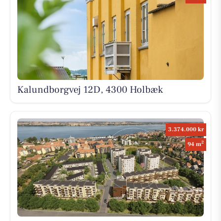
Kalundborgvej 12D, 4300 Holbæk
3.374.000 kr
2
94 m