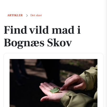
Find vild mad i Bognæs Skov
ARTIKLER
Det sker
Find vild mad i
Bognæs Skov