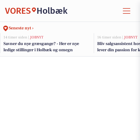
VORES
Holbæk
Seneste nyt ›
14 timer siden |
JOBNYT
16 timer siden |
JOBNYT
Savner du nye græsgange? - Her er nye
Bliv salgsassistent h
ledige stillinger i Holbæk og omegn
lever din passion for