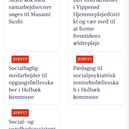
Sushi kok med
Bliv distriktsleder
samarbejdsevner
i Vipperød
søges til Masami
Hjemmeplejedistri
Sushi
kt og vær med til
at forme
fremtidens
ældrepleje
JOBNYT
JOBNYT
Socialfaglig
Pædagog til
medarbejder til
socialpsykiatrisk
opgangsfællesska
seniorbofællesska
ber i Holbæk
b i Holbæk
kommune
kommune
JOBNYT
Social- og
sundhedsassistent