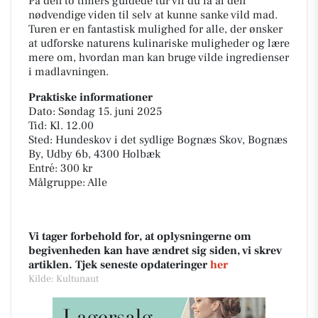
På den to timers guidede tur vil du få al den
nødvendige viden til selv at kunne sanke vild mad.
Turen er en fantastisk mulighed for alle, der ønsker
at udforske naturens kulinariske muligheder og lære
mere om, hvordan man kan bruge vilde ingredienser
i madlavningen.
Praktiske informationer
Dato: Søndag 15. juni 2025
Tid: Kl. 12.00
Sted: Hundeskov i det sydlige Bognæs Skov, Bognæs
By, Udby 6b, 4300 Holbæk
Entré: 300 kr
Målgruppe: Alle
Vi tager forbehold for, at oplysningerne om
begivenheden kan have ændret sig siden, vi skrev
artiklen. Tjek seneste opdateringer
her
Kilde: Kultunaut