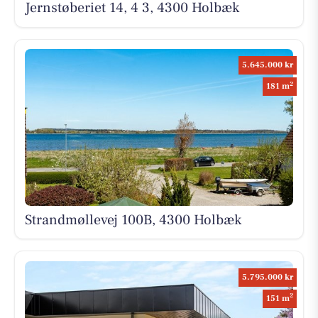
Jernstøberiet 14, 4 3, 4300 Holbæk
5.645.000 kr
2
181 m
Strandmøllevej 100B, 4300 Holbæk
5.795.000 kr
2
151 m