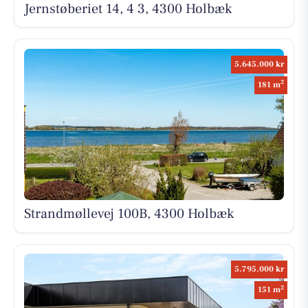
Jernstøberiet 14, 4 3, 4300 Holbæk
5.645.000 kr
2
181 m
Strandmøllevej 100B, 4300 Holbæk
5.795.000 kr
2
151 m