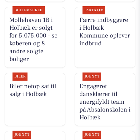
BOLIGMARKED
FAKTA OM
Møllehaven 1B i
Færre indbyggere
Holbæk er solgt
i Holbæk
for 5.075.000 - se
Kommune oplever
køberen og 8
indbrud
andre solgte
boliger
BILER
JOBNYT
Biler netop sat til
Engageret
salg i Holbæk
dansklærer til
energifyldt team
på Absalonskolen i
Holbæk
JOBNYT
JOBNYT