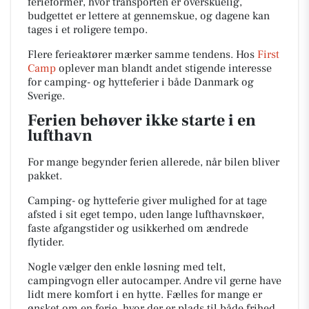
ferieformer, hvor transporten er overskuelig,
budgettet er lettere at gennemskue, og dagene kan
tages i et roligere tempo.
Flere ferieaktører mærker samme tendens. Hos
First
Camp
oplever man blandt andet stigende interesse
for camping- og hytteferier i både Danmark og
Sverige.
Ferien behøver ikke starte i en
lufthavn
For mange begynder ferien allerede, når bilen bliver
pakket.
Camping- og hytteferie giver mulighed for at tage
afsted i sit eget tempo, uden lange lufthavnskøer,
faste afgangstider og usikkerhed om ændrede
flytider.
Nogle vælger den enkle løsning med telt,
campingvogn eller autocamper. Andre vil gerne have
lidt mere komfort i en hytte. Fælles for mange er
ønsket om en ferie, hvor der er plads til både frihed,