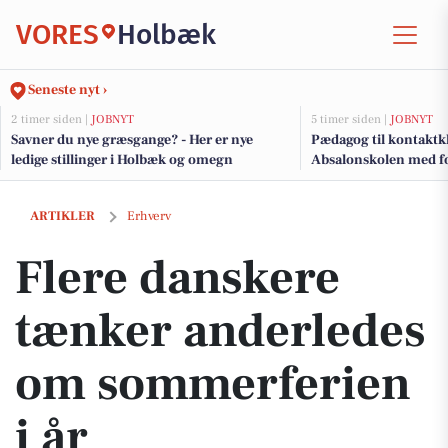
VORES
Holbæk
Seneste nyt ›
2 timer siden |
JOBNYT
5 timer siden |
JOBNYT
Savner du nye græsgange? - Her er nye
Pædagog til kontaktkl
ledige stillinger i Holbæk og omegn
Absalonskolen med f
specialpædagogik og 
Flere danskere tænker anderledes om sommerferien i år
ARTIKLER
Erhverv
Flere danskere
tænker anderledes
om sommerferien
i år