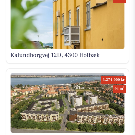
Kalundborgvej 12D, 4300 Holbæk
3.374.000 kr
2
94 m