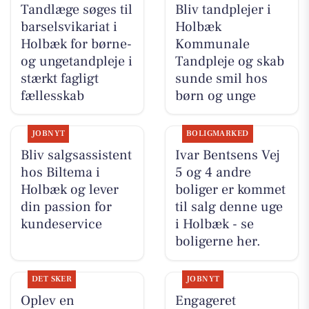
Tandlæge søges til
Bliv tandplejer i
barselsvikariat i
Holbæk
Holbæk for børne-
Kommunale
og ungetandpleje i
Tandpleje og skab
stærkt fagligt
sunde smil hos
fællesskab
børn og unge
JOBNYT
BOLIGMARKED
Bliv salgsassistent
Ivar Bentsens Vej
hos Biltema i
5 og 4 andre
Holbæk og lever
boliger er kommet
din passion for
til salg denne uge
kundeservice
i Holbæk - se
boligerne her.
DET SKER
JOBNYT
Oplev en
Engageret