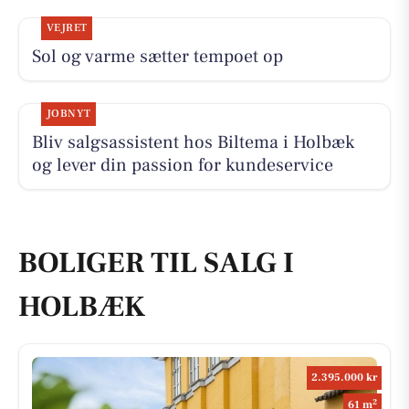
VEJRET
Sol og varme sætter tempoet op
JOBNYT
Bliv salgsassistent hos Biltema i Holbæk
og lever din passion for kundeservice
BOLIGER TIL SALG I
HOLBÆK
2.395.000 kr
2
61 m