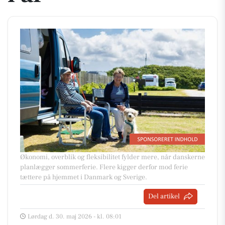
Økonomi, overblik og fleksibilitet fylder mere, når danskerne
planlægger sommerferie. Flere kigger derfor mod ferie
tættere på hjemmet i Danmark og Sverige.
Del artikel
Lørdag d. 30. maj 2026 - kl. 08:01