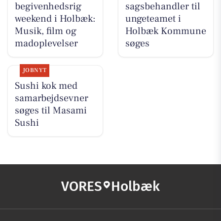
begivenhedsrig
sagsbehandler til
weekend i Holbæk:
ungeteamet i
Musik, film og
Holbæk Kommune
madoplevelser
søges
JOBNYT
Sushi kok med
samarbejdsevner
søges til Masami
Sushi
VORES
Holbæk