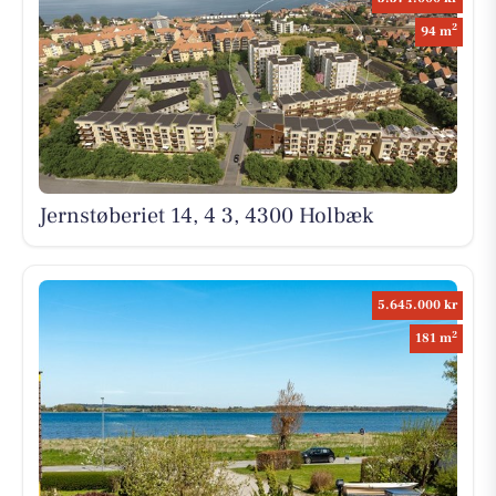
2
94 m
Jernstøberiet 14, 4 3, 4300 Holbæk
5.645.000 kr
2
181 m