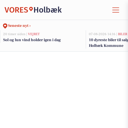
VORES
Holbæk
Seneste nyt ›
20 timer siden |
VEJRET
07-08-2026 14:16 |
BILER
Sol og lun vind holder igen i dag
10 dyreste biler til sa
Holbæk Kommune