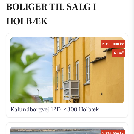
BOLIGER TIL SALG I
HOLBÆK
2.395.000 kr
2
61 m
Kalundborgvej 12D, 4300 Holbæk
3.374.000 kr