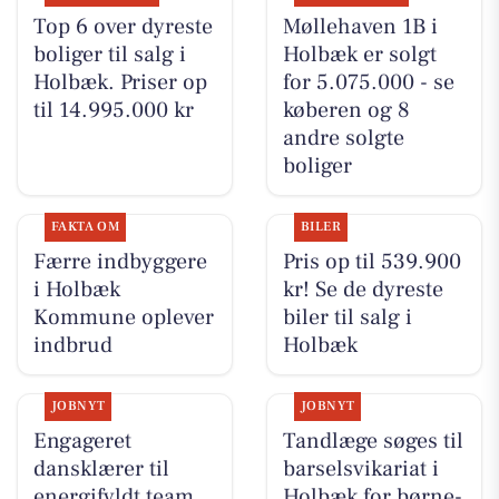
Top 6 over dyreste
Møllehaven 1B i
boliger til salg i
Holbæk er solgt
Holbæk. Priser op
for 5.075.000 - se
til 14.995.000 kr
køberen og 8
andre solgte
boliger
FAKTA OM
BILER
Færre indbyggere
Pris op til 539.900
i Holbæk
kr! Se de dyreste
Kommune oplever
biler til salg i
indbrud
Holbæk
JOBNYT
JOBNYT
Engageret
Tandlæge søges til
dansklærer til
barselsvikariat i
energifyldt team
Holbæk for børne-