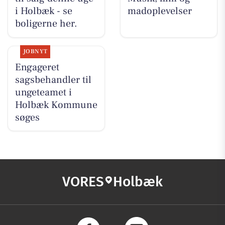
i Holbæk - se
madoplevelser
boligerne her.
JOBNYT
Engageret
sagsbehandler til
ungeteamet i
Holbæk Kommune
søges
VORES
Holbæk