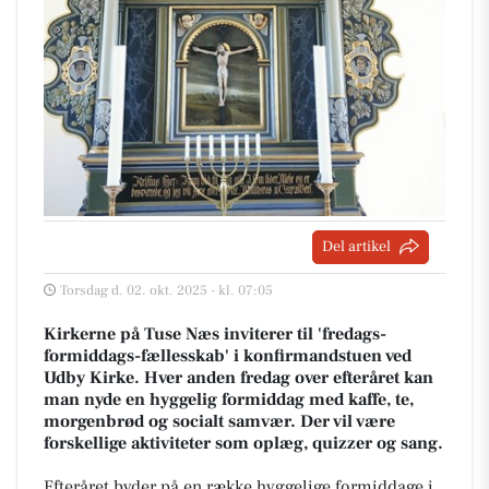
Del artikel
Torsdag d. 02. okt. 2025 - kl. 07:05
Kirkerne på Tuse Næs inviterer til 'fredags-
formiddags-fællesskab' i konfirmandstuen ved
Udby Kirke. Hver anden fredag over efteråret kan
man nyde en hyggelig formiddag med kaffe, te,
morgenbrød og socialt samvær. Der vil være
forskellige aktiviteter som oplæg, quizzer og sang.
Efteråret byder på en række hyggelige formiddage i