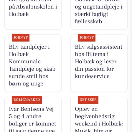
på Absalonskolen i
og ungetandpleje i
Holbæk
stærkt fagligt
fællesskab
JOBNYT
JOBNYT
Bliv tandplejer i
Bliv salgsassistent
Holbæk
hos Biltema i
Kommunale
Holbæk og lever
Tandpleje og skab
din passion for
sunde smil hos
kundeservice
børn og unge
BOLIGMARKED
DET SKER
Ivar Bentsens Vej
Oplev en
5 og 4 andre
begivenhedsrig
boliger er kommet
weekend i Holbæk:
til salg denne uge
Musik, film og