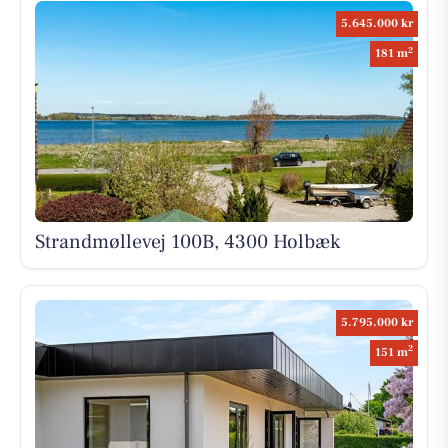
5.645.000 kr
2
181 m
Strandmøllevej 100B, 4300 Holbæk
5.795.000 kr
2
151 m