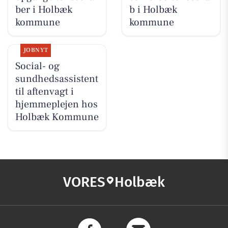
ber i Holbæk
b i Holbæk
kommune
kommune
JOBNYT
Social- og
sundhedsassistent
til aftenvagt i
hjemmeplejen hos
Holbæk Kommune
VORES
Holbæk