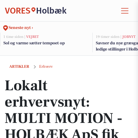
VORES
Holbæk
Seneste nyt ›
1 time siden |
VEJRET
19 timer siden |
JOBNYT
Sol og varme sætter tempoet op
Savner du nye græsga
ledige stillinger i H
Lokalt erhvervsnyt: MULTI MOTION - HOLBÆK ApS fik overskud på 84
ARTIKLER
Erhverv
Lokalt
erhvervsnyt:
MULTI MOTION -
HOLBÆK ApS fik