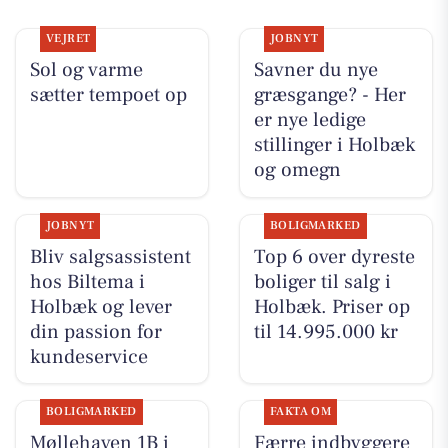
VEJRET
JOBNYT
Sol og varme
Savner du nye
sætter tempoet op
græsgange? - Her
er nye ledige
stillinger i Holbæk
og omegn
JOBNYT
BOLIGMARKED
Bliv salgsassistent
Top 6 over dyreste
hos Biltema i
boliger til salg i
Holbæk og lever
Holbæk. Priser op
din passion for
til 14.995.000 kr
kundeservice
BOLIGMARKED
FAKTA OM
Møllehaven 1B i
Færre indbyggere