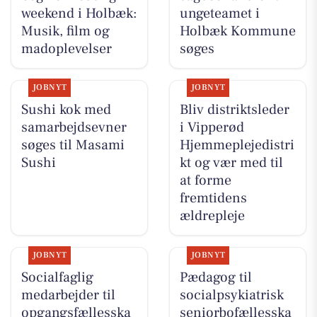
weekend i Holbæk:
ungeteamet i
Musik, film og
Holbæk Kommune
madoplevelser
søges
JOBNYT
JOBNYT
Sushi kok med
Bliv distriktsleder
samarbejdsevner
i Vipperød
søges til Masami
Hjemmeplejedistri
Sushi
kt og vær med til
at forme
fremtidens
ældrepleje
JOBNYT
JOBNYT
Socialfaglig
Pædagog til
medarbejder til
socialpsykiatrisk
opgangsfællesska
seniorbofællesska