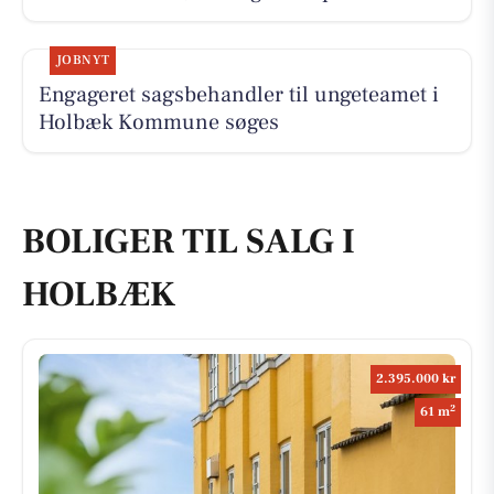
JOBNYT
Engageret sagsbehandler til ungeteamet i
Holbæk Kommune søges
BOLIGER TIL SALG I
HOLBÆK
2.395.000 kr
2
61 m