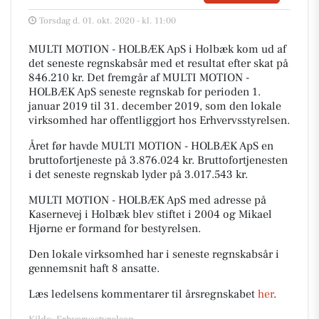
Torsdag d. 01. okt. 2020 - kl. 11:00
MULTI MOTION - HOLBÆK ApS i Holbæk kom ud af
det seneste regnskabsår med et resultat efter skat på
846.210 kr. Det fremgår af MULTI MOTION -
HOLBÆK ApS seneste regnskab for perioden 1.
januar 2019 til 31. december 2019, som den lokale
virksomhed har offentliggjort hos Erhvervsstyrelsen.
Året før havde MULTI MOTION - HOLBÆK ApS en
bruttofortjeneste på 3.876.024 kr. Bruttofortjenesten
i det seneste regnskab lyder på 3.017.543 kr.
MULTI MOTION - HOLBÆK ApS med adresse på
Kasernevej i Holbæk blev stiftet i 2004 og Mikael
Hjørne er formand for bestyrelsen.
Den lokale virksomhed har i seneste regnskabsår i
gennemsnit haft 8 ansatte.
Læs ledelsens kommentarer til årsregnskabet
her
.