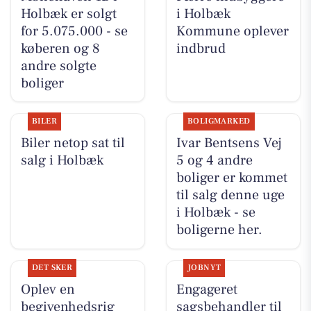
Holbæk er solgt
i Holbæk
for 5.075.000 - se
Kommune oplever
køberen og 8
indbrud
andre solgte
boliger
BILER
BOLIGMARKED
Biler netop sat til
Ivar Bentsens Vej
salg i Holbæk
5 og 4 andre
boliger er kommet
til salg denne uge
i Holbæk - se
boligerne her.
DET SKER
JOBNYT
Oplev en
Engageret
begivenhedsrig
sagsbehandler til