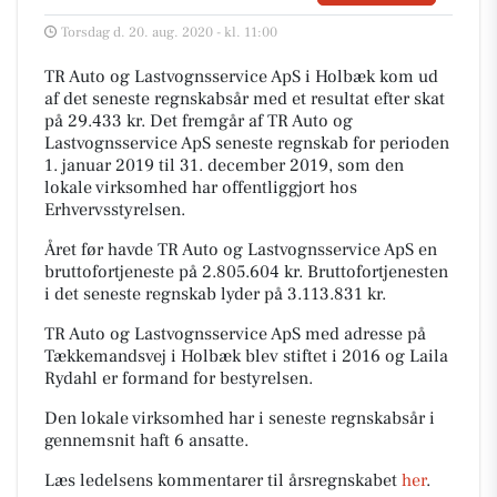
Torsdag d. 20. aug. 2020 - kl. 11:00
TR Auto og Lastvognsservice ApS i Holbæk kom ud
af det seneste regnskabsår med et resultat efter skat
på 29.433 kr. Det fremgår af TR Auto og
Lastvognsservice ApS seneste regnskab for perioden
1. januar 2019 til 31. december 2019, som den
lokale virksomhed har offentliggjort hos
Erhvervsstyrelsen.
Året før havde TR Auto og Lastvognsservice ApS en
bruttofortjeneste på 2.805.604 kr. Bruttofortjenesten
i det seneste regnskab lyder på 3.113.831 kr.
TR Auto og Lastvognsservice ApS med adresse på
Tækkemandsvej i Holbæk blev stiftet i 2016 og Laila
Rydahl er formand for bestyrelsen.
Den lokale virksomhed har i seneste regnskabsår i
gennemsnit haft 6 ansatte.
Læs ledelsens kommentarer til årsregnskabet
her
.