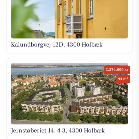
Kalundborgvej 12D, 4300 Holbæk
3.374.000 kr
2
94 m
Jernstøberiet 14, 4 3, 4300 Holbæk