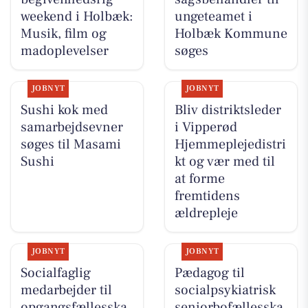
weekend i Holbæk:
ungeteamet i
Musik, film og
Holbæk Kommune
madoplevelser
søges
JOBNYT
JOBNYT
Sushi kok med
Bliv distriktsleder
samarbejdsevner
i Vipperød
søges til Masami
Hjemmeplejedistri
Sushi
kt og vær med til
at forme
fremtidens
ældrepleje
JOBNYT
JOBNYT
Socialfaglig
Pædagog til
medarbejder til
socialpsykiatrisk
opgangsfællesska
seniorbofællesska