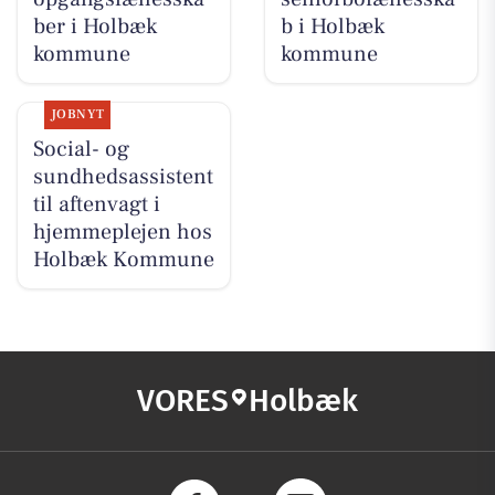
ber i Holbæk
b i Holbæk
kommune
kommune
JOBNYT
Social- og
sundhedsassistent
til aftenvagt i
hjemmeplejen hos
Holbæk Kommune
VORES
Holbæk