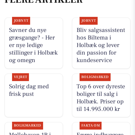
JOBNYT
JOBNYT
Savner du nye
Bliv salgsassistent
græsgange? - Her
hos Biltema i
er nye ledige
Holbæk og lever
stillinger i Holbæk
din passion for
og omegn
kundeservice
VEJRET
BOLIGMARKED
Solrig dag med
Top 6 over dyreste
frisk pust
boliger til salg i
Holbæk. Priser op
til 14.995.000 kr
BOLIGMARKED
FAKTA OM
Møllehaven 1B i
Færre indbyggere