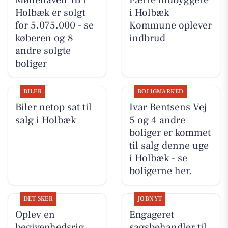
Holbæk er solgt
i Holbæk
for 5.075.000 - se
Kommune oplever
køberen og 8
indbrud
andre solgte
boliger
BILER
BOLIGMARKED
Biler netop sat til
Ivar Bentsens Vej
salg i Holbæk
5 og 4 andre
boliger er kommet
til salg denne uge
i Holbæk - se
boligerne her.
DET SKER
JOBNYT
Oplev en
Engageret
begivenhedsrig
sagsbehandler til