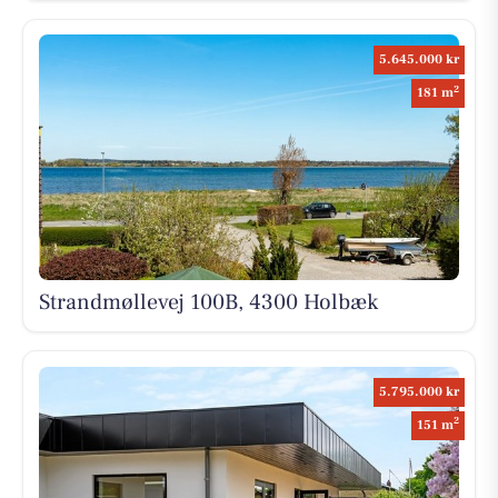
5.645.000 kr
2
181 m
Strandmøllevej 100B, 4300 Holbæk
5.795.000 kr
2
151 m