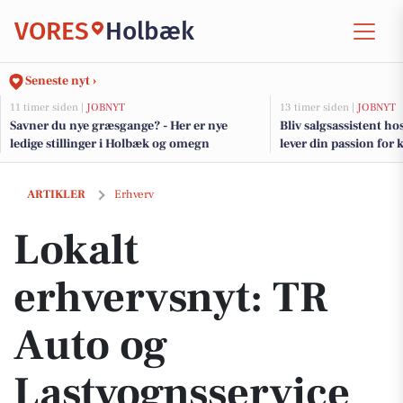
VORES
Holbæk
Seneste nyt ›
11 timer siden |
JOBNYT
13 timer siden |
JOBNYT
Savner du nye græsgange? - Her er nye
Bliv salgsassistent h
ledige stillinger i Holbæk og omegn
lever din passion for
Lokalt erhvervsnyt: TR Auto og Lastvognsservice ApS fik overskud på
ARTIKLER
Erhverv
Lokalt
erhvervsnyt: TR
Auto og
Lastvognsservice