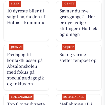
BILER
JOBNYT
10 dyreste biler til
Savner du nye
salg i nærheden af
græsgange? - Her
Holbæk Kommune
er nye ledige
stillinger i Holbæk
og omegn
JOBNYT
VEJRET
Pædagog til
Sol og varme
kontaktklasser på
sætter tempoet op
Absalonskolen
med fokus på
specialpædagogik
og inklusion
BOLIGMARKED
BOLIGMARKED
Top 6 over dyreste
Møllehaven 1B i