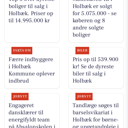
boliger til salg i
Holbæk er solgt
Holbæk. Priser op
for 5.075.000 - se
til 14.995.000 kr
køberen og 8
andre solgte
boliger
FAKTA OM
BILER
Færre indbyggere
Pris op til 539.900
i Holbæk
kr! Se de dyreste
Kommune oplever
biler til salg i
indbrud
Holbæk
JOBNYT
JOBNYT
Engageret
Tandlæge søges til
dansklærer til
barselsvikariat i
energifyldt team
Holbæk for børne-
på Absalonskolen i
og ungetandpleje i