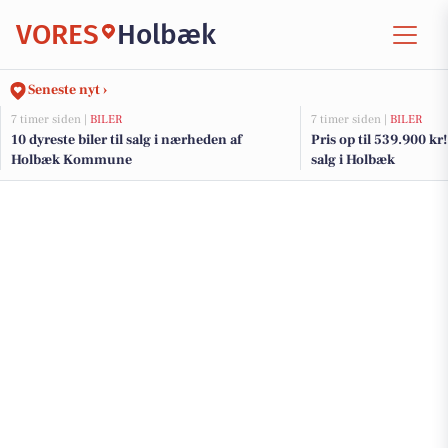
VORES
Holbæk
Seneste nyt ›
7 timer siden |
BILER
7 timer siden |
BILER
10 dyreste biler til salg i nærheden af
Pris op til 539.900 kr! 
Holbæk Kommune
salg i Holbæk