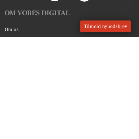
OM VORES DIGITAL
Tilmeld nyhedsbrev
Om os
For annoncører
Vilkår og Privatlivspolitik
Kontakt VORES Digital
Administrer samtykke
GENVEJE
Seneste nyt fra Holbæk
Vores lokale erhverv
Kalenderen for Holbæk
Fakta om Holbæk