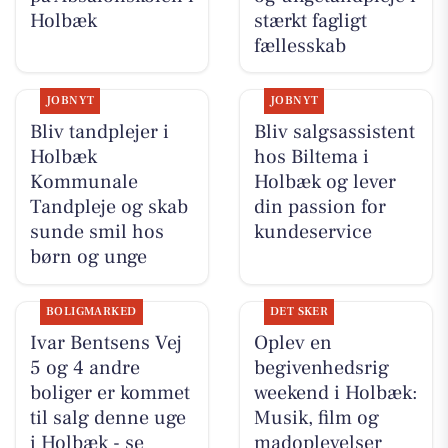
Holbæk
stærkt fagligt
fællesskab
JOBNYT
JOBNYT
Bliv tandplejer i
Bliv salgsassistent
Holbæk
hos Biltema i
Kommunale
Holbæk og lever
Tandpleje og skab
din passion for
sunde smil hos
kundeservice
børn og unge
BOLIGMARKED
DET SKER
Ivar Bentsens Vej
Oplev en
5 og 4 andre
begivenhedsrig
boliger er kommet
weekend i Holbæk:
til salg denne uge
Musik, film og
i Holbæk - se
madoplevelser