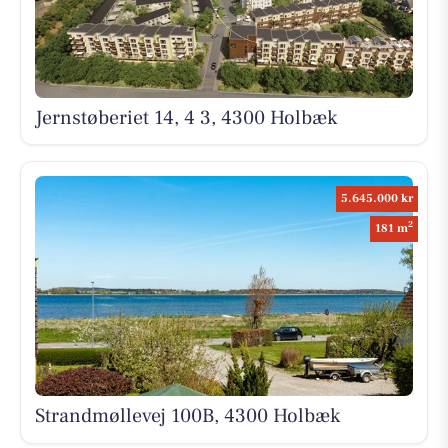
Jernstøberiet 14, 4 3, 4300 Holbæk
5.645.000 kr
2
181 m
Strandmøllevej 100B, 4300 Holbæk