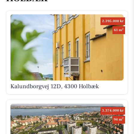
2.395.000 kr
2
61 m
Kalundborgvej 12D, 4300 Holbæk
3.374.000 kr
2
94 m