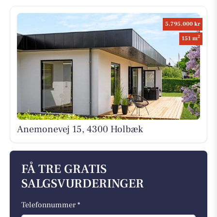
5.795.000 kr
2
151 m
Anemonevej 15, 4300 Holbæk
FÅ TRE GRATIS
SALGSVURDERINGER
Telefonnummer *