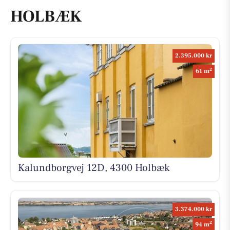
HOLBÆK
2.395.000 kr
2
61 m
Kalundborgvej 12D, 4300 Holbæk
3.374.000 kr
2
94 m