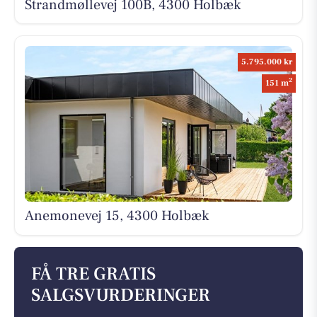
Strandmøllevej 100B, 4300 Holbæk
5.795.000 kr
2
151 m
Anemonevej 15, 4300 Holbæk
FÅ TRE GRATIS
SALGSVURDERINGER