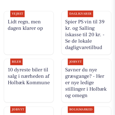
VEJRET
DAGLIGVARER
Lidt regn, men
Spier PS vin til 39
dagen klarer op
kr. og Salling
iskasse til 20 kr. -
Se de lokale
dagligvaretilbud
BILER
JOBNYT
10 dyreste biler til
Savner du nye
salg i nærheden af
græsgange? - Her
Holbæk Kommune
er nye ledige
stillinger i Holbæk
og omegn
JOBNYT
BOLIGMARKED