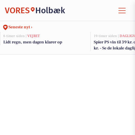
VORES
Holbæk
Seneste nyt ›
6 timer siden |
VEJRET
19 timer siden |
DAGLIGV
Lidt regn, men dagen klarer op
Spier PS vin til 39 kr. 
kr. - Se de lokale dagl