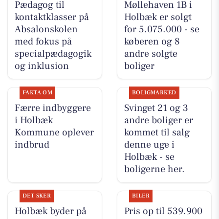
Pædagog til
Møllehaven 1B i
kontaktklasser på
Holbæk er solgt
Absalonskolen
for 5.075.000 - se
med fokus på
køberen og 8
specialpædagogik
andre solgte
og inklusion
boliger
FAKTA OM
BOLIGMARKED
Færre indbyggere
Svinget 21 og 3
i Holbæk
andre boliger er
Kommune oplever
kommet til salg
indbrud
denne uge i
Holbæk - se
boligerne her.
DET SKER
BILER
Holbæk byder på
Pris op til 539.900