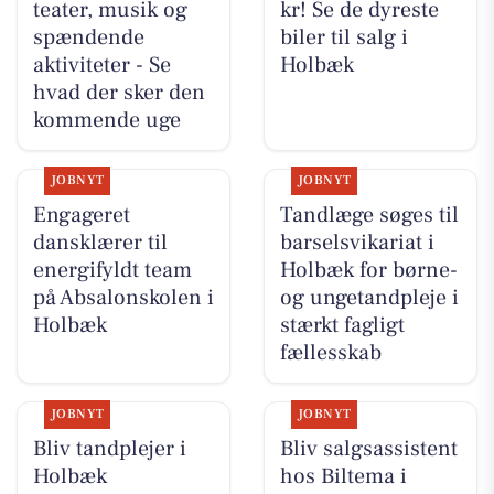
teater, musik og
kr! Se de dyreste
spændende
biler til salg i
aktiviteter - Se
Holbæk
hvad der sker den
kommende uge
JOBNYT
JOBNYT
Engageret
Tandlæge søges til
dansklærer til
barselsvikariat i
energifyldt team
Holbæk for børne-
på Absalonskolen i
og ungetandpleje i
Holbæk
stærkt fagligt
fællesskab
JOBNYT
JOBNYT
Bliv tandplejer i
Bliv salgsassistent
Holbæk
hos Biltema i