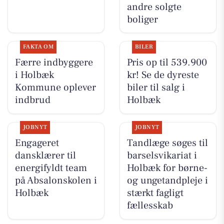
andre solgte
boliger
FAKTA OM
BILER
Færre indbyggere
Pris op til 539.900
i Holbæk
kr! Se de dyreste
Kommune oplever
biler til salg i
indbrud
Holbæk
JOBNYT
JOBNYT
Engageret
Tandlæge søges til
dansklærer til
barselsvikariat i
energifyldt team
Holbæk for børne-
på Absalonskolen i
og ungetandpleje i
Holbæk
stærkt fagligt
fællesskab