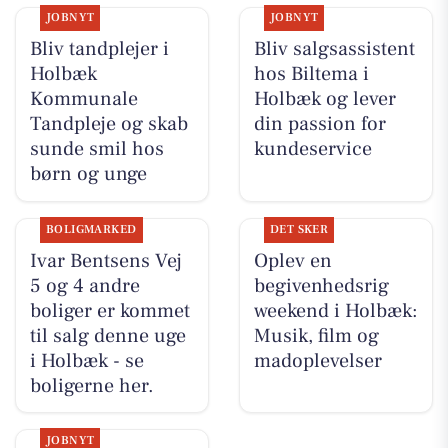
JOBNYT
JOBNYT
Bliv tandplejer i
Bliv salgsassistent
Holbæk
hos Biltema i
Kommunale
Holbæk og lever
Tandpleje og skab
din passion for
sunde smil hos
kundeservice
børn og unge
BOLIGMARKED
DET SKER
Ivar Bentsens Vej
Oplev en
5 og 4 andre
begivenhedsrig
boliger er kommet
weekend i Holbæk:
til salg denne uge
Musik, film og
i Holbæk - se
madoplevelser
boligerne her.
JOBNYT