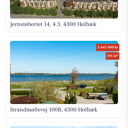
Jernstøberiet 14, 4 3, 4300 Holbæk
5.645.000 kr
2
181 m
Strandmøllevej 100B, 4300 Holbæk