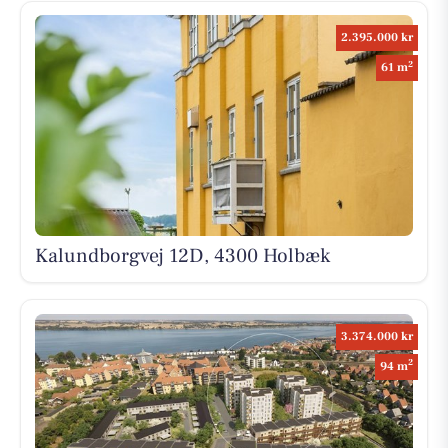
2.395.000 kr
2
61 m
Kalundborgvej 12D, 4300 Holbæk
3.374.000 kr
2
94 m