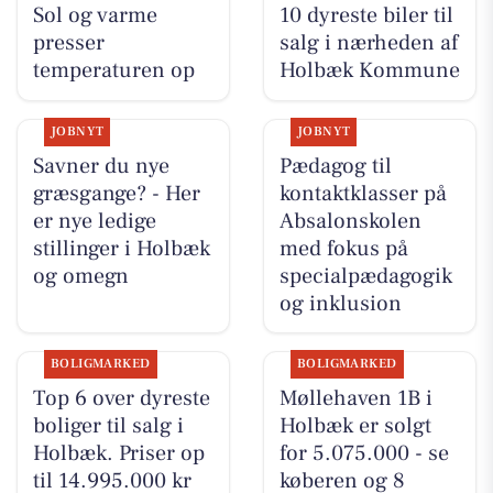
Sol og varme
10 dyreste biler til
presser
salg i nærheden af
temperaturen op
Holbæk Kommune
JOBNYT
JOBNYT
Savner du nye
Pædagog til
græsgange? - Her
kontaktklasser på
er nye ledige
Absalonskolen
stillinger i Holbæk
med fokus på
og omegn
specialpædagogik
og inklusion
BOLIGMARKED
BOLIGMARKED
Top 6 over dyreste
Møllehaven 1B i
boliger til salg i
Holbæk er solgt
Holbæk. Priser op
for 5.075.000 - se
til 14.995.000 kr
køberen og 8