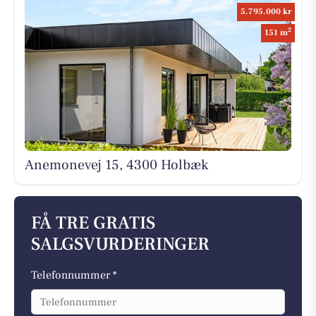
5.795.000 kr
2
151 m
Anemonevej 15, 4300 Holbæk
FÅ TRE GRATIS
SALGSVURDERINGER
Telefonnummer *