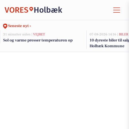
VORES
Holbæk
Seneste nyt ›
31 minutter siden |
VEJRET
07-08-2026 14:16 |
BILER
Sol og varme presser temperaturen op
10 dyreste biler til sa
Holbæk Kommune