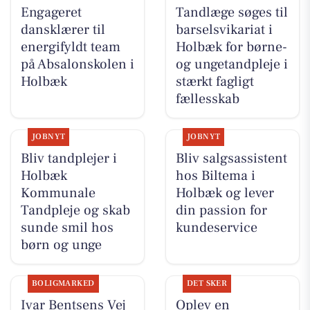
Engageret
Tandlæge søges til
dansklærer til
barselsvikariat i
energifyldt team
Holbæk for børne-
på Absalonskolen i
og ungetandpleje i
Holbæk
stærkt fagligt
fællesskab
JOBNYT
JOBNYT
Bliv tandplejer i
Bliv salgsassistent
Holbæk
hos Biltema i
Kommunale
Holbæk og lever
Tandpleje og skab
din passion for
sunde smil hos
kundeservice
børn og unge
BOLIGMARKED
DET SKER
Ivar Bentsens Vej
Oplev en