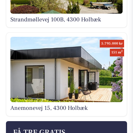
Strandmøllevej 100B, 4300 Holbæk
5.795.000 kr
2
151 m
Anemonevej 15, 4300 Holbæk
FÅ TRE GRATIS