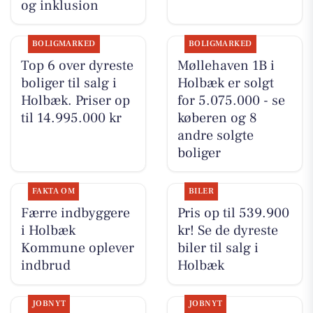
og inklusion
BOLIGMARKED
BOLIGMARKED
Top 6 over dyreste
Møllehaven 1B i
boliger til salg i
Holbæk er solgt
Holbæk. Priser op
for 5.075.000 - se
til 14.995.000 kr
køberen og 8
andre solgte
boliger
FAKTA OM
BILER
Færre indbyggere
Pris op til 539.900
i Holbæk
kr! Se de dyreste
Kommune oplever
biler til salg i
indbrud
Holbæk
JOBNYT
JOBNYT