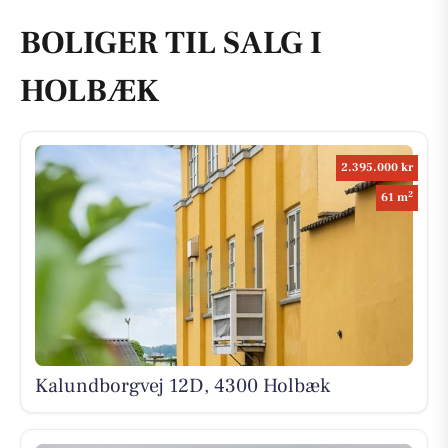
BOLIGER TIL SALG I
HOLBÆK
2.395.000 kr
2
61 m
Kalundborgvej 12D, 4300 Holbæk