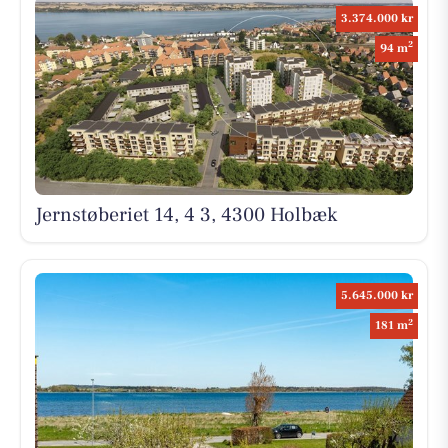
3.374.000 kr
2
94 m
Jernstøberiet 14, 4 3, 4300 Holbæk
5.645.000 kr
2
181 m