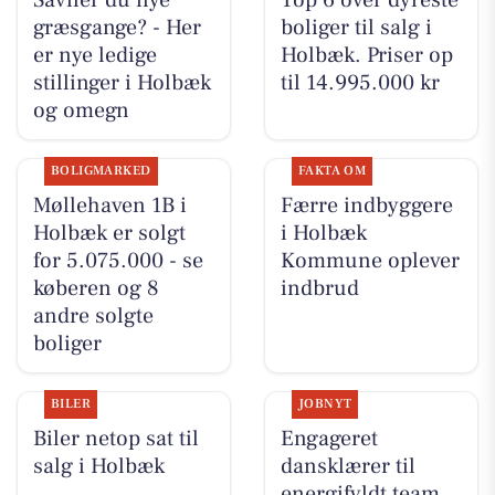
græsgange? - Her
boliger til salg i
er nye ledige
Holbæk. Priser op
stillinger i Holbæk
til 14.995.000 kr
og omegn
BOLIGMARKED
FAKTA OM
Møllehaven 1B i
Færre indbyggere
Holbæk er solgt
i Holbæk
for 5.075.000 - se
Kommune oplever
køberen og 8
indbrud
andre solgte
boliger
BILER
JOBNYT
Biler netop sat til
Engageret
salg i Holbæk
dansklærer til
energifyldt team