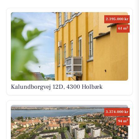
2.395.000 kr
2
61 m
Kalundborgvej 12D, 4300 Holbæk
3.374.000 kr
2
94 m