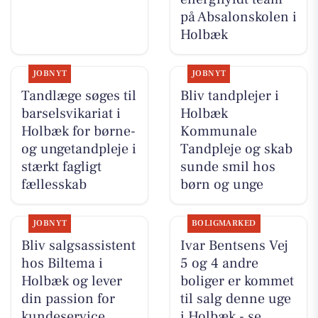
på Absalonskolen i
Holbæk
JOBNYT
JOBNYT
Tandlæge søges til
Bliv tandplejer i
barselsvikariat i
Holbæk
Holbæk for børne-
Kommunale
og ungetandpleje i
Tandpleje og skab
stærkt fagligt
sunde smil hos
fællesskab
børn og unge
JOBNYT
BOLIGMARKED
Bliv salgsassistent
Ivar Bentsens Vej
hos Biltema i
5 og 4 andre
Holbæk og lever
boliger er kommet
din passion for
til salg denne uge
kundeservice
i Holbæk - se