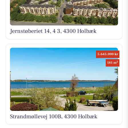
Jernstøberiet 14, 4 3, 4300 Holbæk
5.645.000 kr
2
181 m
Strandmøllevej 100B, 4300 Holbæk