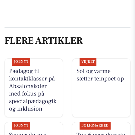
FLERE ARTIKLER
JOBNYT
VEJRET
Pædagog til
Sol og varme
kontaktklasser på
sætter tempoet op
Absalonskolen
med fokus på
specialpædagogik
og inklusion
JOBNYT
BOLIGMARKED
Savner du nye
Top 6 over dyreste