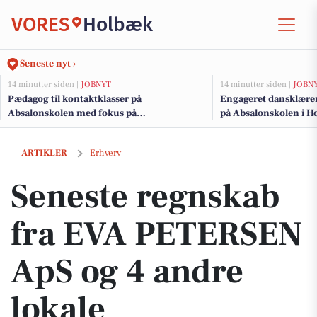
VORES
Holbæk
Seneste nyt ›
14 minutter siden |
JOBNYT
14 minutter siden |
JOBN
Pædagog til kontaktklasser på
Engageret dansklærer 
Absalonskolen med fokus på
på Absalonskolen i H
specialpædagogik og inklusion
Seneste regnskab fra EVA PETERSEN ApS og 4 andre lokale virksom
ARTIKLER
Erhverv
Seneste regnskab
fra EVA PETERSEN
ApS og 4 andre
lokale