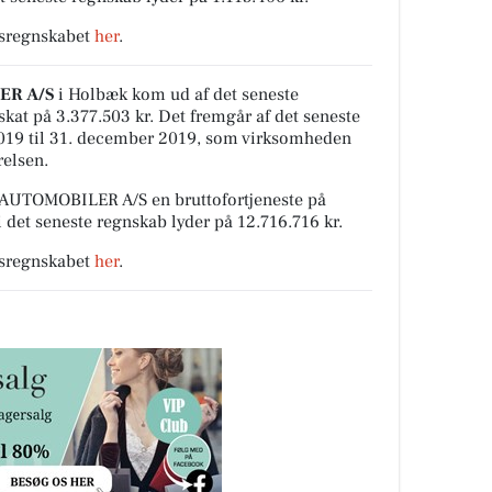
rsregnskabet
her
.
ER A/S
i Holbæk kom ud af det seneste
skat på 3.377.503 kr. Det fremgår af det seneste
2019 til 31. december 2019, som virksomheden
relsen.
 AUTOMOBILER A/S en bruttofortjeneste på
i det seneste regnskab lyder på 12.716.716 kr.
rsregnskabet
her
.