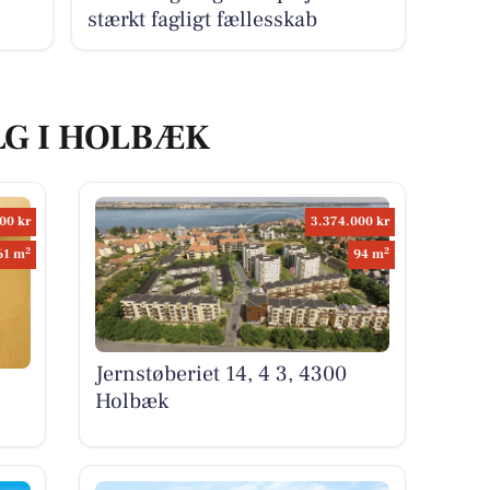
stærkt fagligt fællesskab
LG I HOLBÆK
00 kr
3.374.000 kr
2
2
61 m
94 m
Jernstøberiet 14, 4 3, 4300
Holbæk