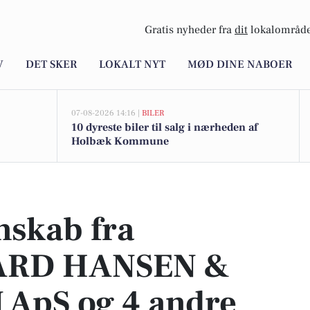
Gratis nyheder fra
dit
lokalområde
V
DET SKER
LOKALT NYT
MØD DINE NABOER
07-08-2026 14:16 |
BILER
10 dyreste biler til salg i nærheden af
Holbæk Kommune
ANSEN & BERTELSEN ApS og 4 andre lokale virksomheder
nskab fra
RD HANSEN &
ApS og 4 andre