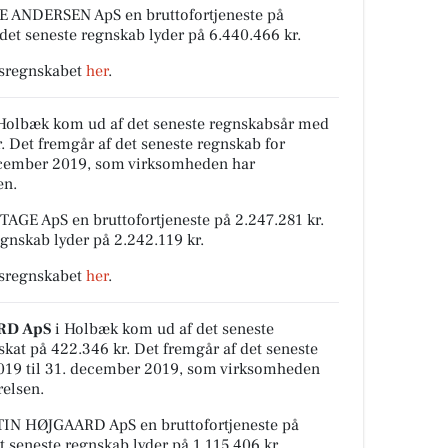
 ANDERSEN ApS en bruttofortjeneste på
 det seneste regnskab lyder på 6.440.466 kr.
rsregnskabet
her
.
Holbæk kom ud af det seneste regnskabsår med
kr. Det fremgår af det seneste regnskab for
december 2019, som virksomheden har
en.
E ApS en bruttofortjeneste på 2.247.281 kr.
egnskab lyder på 2.242.119 kr.
rsregnskabet
her
.
RD ApS
i Holbæk kom ud af det seneste
skat på 422.346 kr. Det fremgår af det seneste
2019 til 31. december 2019, som virksomheden
relsen.
IN HØJGAARD ApS en bruttofortjeneste på
et seneste regnskab lyder på 1.115.406 kr.