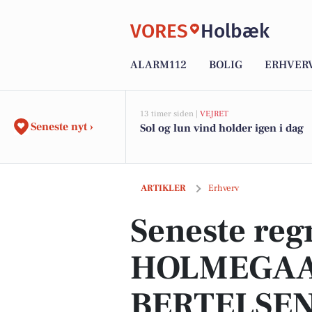
VORES
Holbæk
ALARM112
BOLIG
ERHVER
13 timer siden |
VEJRET
Seneste nyt ›
Sol og lun vind holder igen i dag
Seneste regnskab fra HOLMEGAARD H
ARTIKLER
Erhverv
Seneste reg
HOLMEGAA
BERTELSEN 