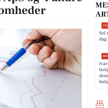
ME
ksomheder
AR
VE
Sol 
dag
BO
Ivar
boli
denn
boli