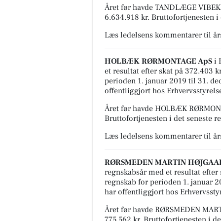
Året før havde TANDLÆGE VIBEKE
6.634.918 kr. Bruttofortjenesten i
Læs ledelsens kommentarer til å
HOLBÆK RØRMONTAGE ApS
i 
et resultat efter skat på 372.403 
perioden 1. januar 2019 til 31. 
offentliggjort hos Erhvervsstyrels
Året før havde HOLBÆK RØRMONTAG
Bruttofortjenesten i det seneste r
Læs ledelsens kommentarer til å
RØRSMEDEN MARTIN HØJGAA
regnskabsår med et resultat efter 
regnskab for perioden 1. januar 
har offentliggjort hos Erhvervssty
Året før havde RØRSMEDEN MART
775.562 kr. Bruttofortjenesten i d