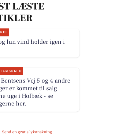
ST LÆSTE
TIKLER
JRET
og lun vind holder igen i
LIGMARKED
 Bentsens Vej 5 og 4 andre
ger er kommet til salg
e uge i Holbæk - se
gerne her.
Send en gratis lykønskning