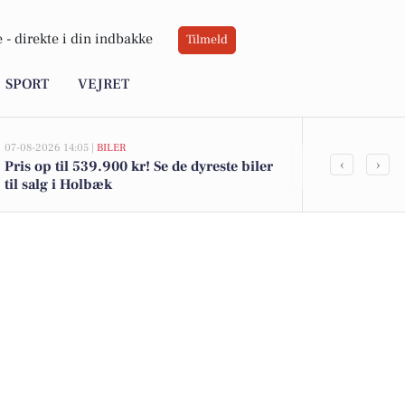
 -
direkte i din indbakke
Tilmeld
SPORT
VEJRET
07-08-2026 14:05 |
BILER
07-08-2026 10:55
‹
›
Pris op til 539.900 kr! Se de dyreste biler
Savner du ny
til salg i Holbæk
ledige still