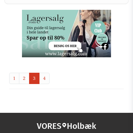
1
2
3
4
VORES
Holbæk