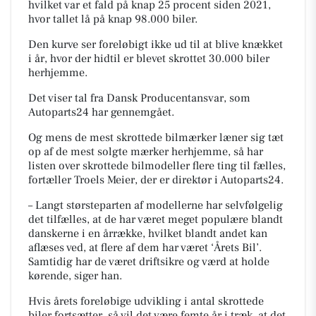
hvilket var et fald på knap 25 procent siden 2021,
hvor tallet lå på knap 98.000 biler.
Den kurve ser foreløbigt ikke ud til at blive knækket
i år, hvor der hidtil er blevet skrottet 30.000 biler
herhjemme.
Det viser tal fra Dansk Producentansvar, som
Autoparts24 har gennemgået.
Og mens de mest skrottede bilmærker læner sig tæt
op af de mest solgte mærker herhjemme, så har
listen over skrottede bilmodeller flere ting til fælles,
fortæller Troels Meier, der er direktør i Autoparts24.
– Langt størsteparten af modellerne har selvfølgelig
det tilfælles, at de har været meget populære blandt
danskerne i en årrække, hvilket blandt andet kan
aflæses ved, at flere af dem har været ‘Årets Bil’.
Samtidig har de været driftsikre og værd at holde
kørende, siger han.
Hvis årets foreløbige udvikling i antal skrottede
biler fortsætter, så vil det være femte år i træk, at det