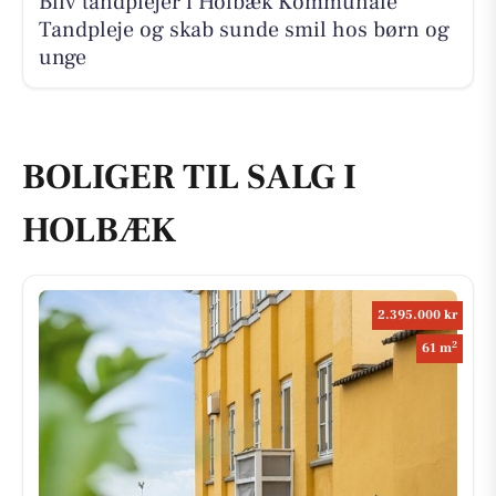
Bliv tandplejer i Holbæk Kommunale
Tandpleje og skab sunde smil hos børn og
unge
BOLIGER TIL SALG I
HOLBÆK
2.395.000 kr
2
61 m