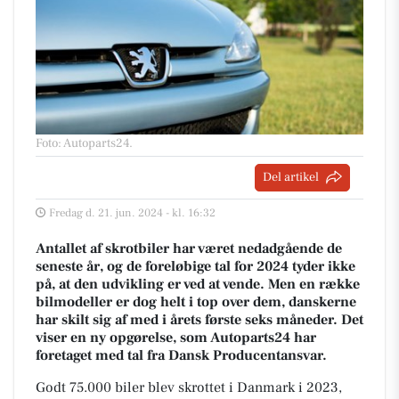
Foto: Autoparts24
.
Del artikel
Fredag d. 21. jun. 2024 - kl. 16:32
Antallet af skrotbiler har været nedadgående de
seneste år, og de foreløbige tal for 2024 tyder ikke
på, at den udvikling er ved at vende. Men en række
bilmodeller er dog helt i top over dem, danskerne
har skilt sig af med i årets første seks måneder. Det
viser en ny opgørelse, som Autoparts24 har
foretaget med tal fra Dansk Producentansvar.
Godt 75.000 biler blev skrottet i Danmark i 2023,