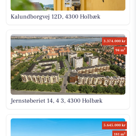
Kalundborgvej 12D, 4300 Holbæk
3.374.000 kr
2
94 m
Jernstøberiet 14, 4 3, 4300 Holbæk
5.645.000 kr
2
181 m