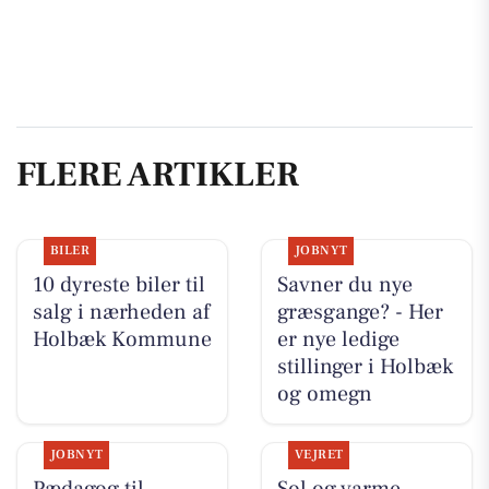
FLERE ARTIKLER
BILER
JOBNYT
10 dyreste biler til
Savner du nye
salg i nærheden af
græsgange? - Her
Holbæk Kommune
er nye ledige
stillinger i Holbæk
og omegn
JOBNYT
VEJRET
Pædagog til
Sol og varme