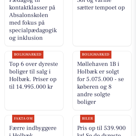
kontaktklasser på
sætter tempoet op
Absalonskolen
med fokus på
specialpædagogik
og inklusion
BOLIGMARKED
BOLIGMARKED
Top 6 over dyreste
Møllehaven 1B i
boliger til salg i
Holbæk er solgt
Holbæk. Priser op
for 5.075.000 - se
til 14.995.000 kr
køberen og 8
andre solgte
boliger
FAKTA OM
BILER
Færre indbyggere
Pris op til 539.900
i Holbæk
kr! Se de dyreste