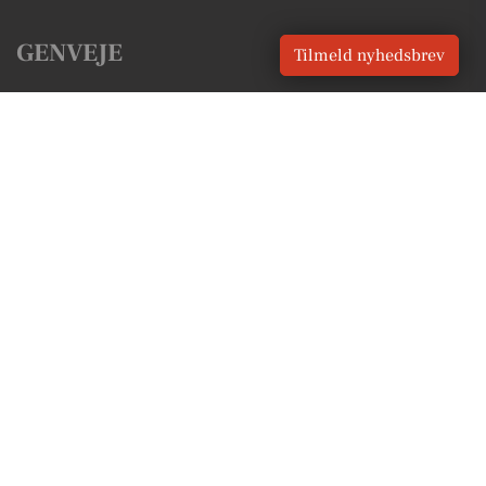
GENVEJE
Tilmeld nyhedsbrev
Seneste nyt fra Holbæk
Vores lokale erhverv
Kalenderen for Holbæk
Fakta om Holbæk
Erhvervsartikler
Holbæk Kommune
Få en gratis salgsvurdering
Sponsoreret indhold
Alt om Holbæk