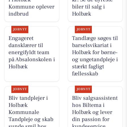
Kommune oplever
biler til salg i
indbrud
Holbæk
JOBNYT
JOBNYT
Engageret
Tandlæge søges til
dansklærer til
barselsvikariat i
energifyldt team
Holbæk for børne-
på Absalonskolen i
og ungetandpleje i
Holbæk
stærkt fagligt
fællesskab
JOBNYT
JOBNYT
Bliv tandplejer i
Bliv salgsassistent
Holbæk
hos Biltema i
Kommunale
Holbæk og lever
Tandpleje og skab
din passion for
sunde smil hos
kundeservice