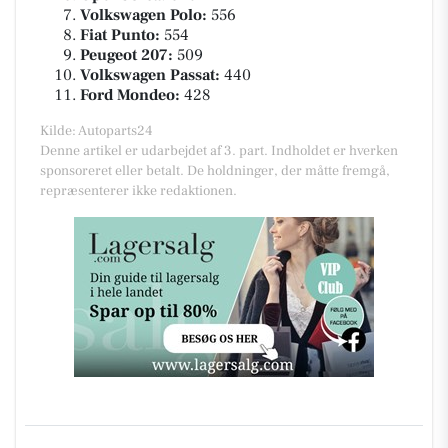
Volkswagen Polo:
556
Fiat Punto:
554
Peugeot 207:
509
Volkswagen Passat:
440
Ford Mondeo:
428
Kilde: Autoparts24
Denne artikel er udarbejdet af 3. part. Indholdet er hverken
sponsoreret eller betalt. De holdninger, der måtte fremgå,
repræsenterer ikke redaktionen.