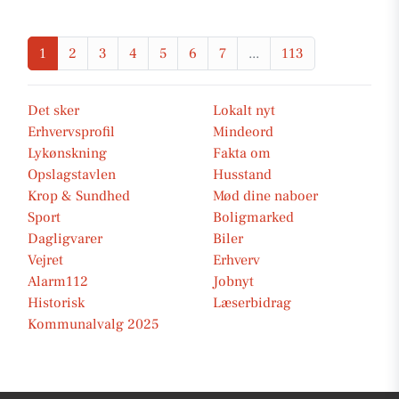
1
2
3
4
5
6
7
...
113
Det sker
Lokalt nyt
Erhvervsprofil
Mindeord
Lykønskning
Fakta om
Opslagstavlen
Husstand
Krop & Sundhed
Mød dine naboer
Sport
Boligmarked
Dagligvarer
Biler
Vejret
Erhverv
Alarm112
Jobnyt
Historisk
Læserbidrag
Kommunalvalg 2025