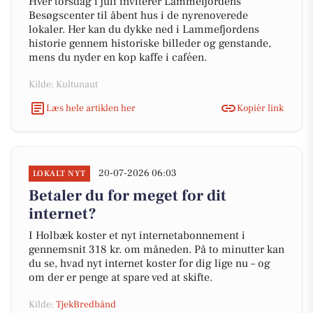
Hver torsdag i juli inviterer Lammefjordens
Besøgscenter til åbent hus i de nyrenoverede
lokaler. Her kan du dykke ned i Lammefjordens
historie gennem historiske billeder og genstande,
mens du nyder en kop kaffe i caféen.
Kilde: Kultunaut
Læs hele artiklen her
Kopiér link
20-07-2026 06:03
LOKALT NYT
Betaler du for meget for dit
internet?
I Holbæk koster et nyt internetabonnement i
gennemsnit 318 kr. om måneden. På to minutter kan
du se, hvad nyt internet koster for dig lige nu – og
om der er penge at spare ved at skifte.
Kilde:
TjekBredbånd