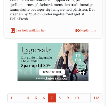
Fiskefileten fastholder sin topplacering på
sjællændernes påskebord, mens den traditionsrige
lammekølle bevæger sig længere ned på listen. Det
viser en ny YouGov-undersøgelse foretaget af
HelloFresh.
Læs hele artiklen her
Kopiér link
1
...
4
5
6
7
8
9
10
...
113