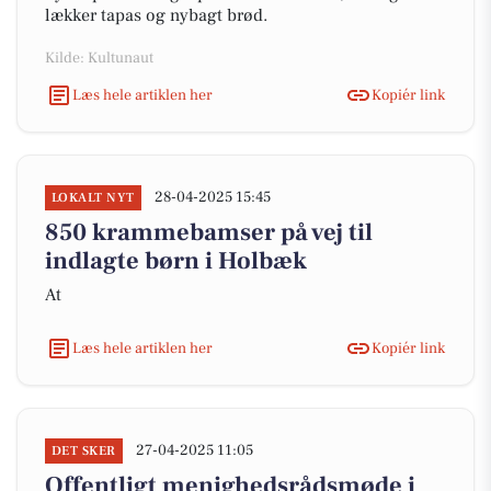
lækker tapas og nybagt brød.
Kilde: Kultunaut
Læs hele artiklen her
Kopiér link
28-04-2025 15:45
LOKALT NYT
850 krammebamser på vej til
indlagte børn i Holbæk
At
Læs hele artiklen her
Kopiér link
27-04-2025 11:05
DET SKER
Offentligt menighedsrådsmøde i