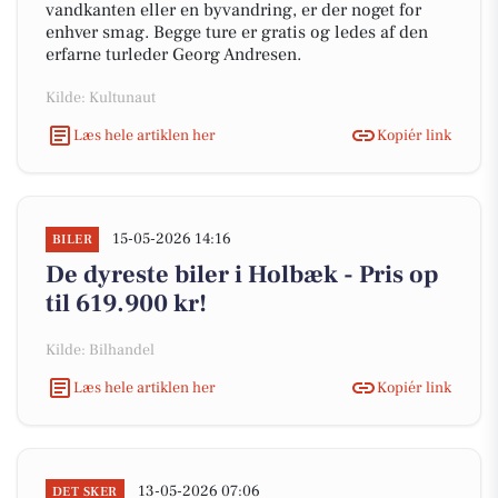
vandkanten eller en byvandring, er der noget for
enhver smag. Begge ture er gratis og ledes af den
erfarne turleder Georg Andresen.
Kilde: Kultunaut
Læs hele artiklen her
Kopiér link
15-05-2026 14:16
BILER
De dyreste biler i Holbæk - Pris op
til 619.900 kr!
Kilde: Bilhandel
Læs hele artiklen her
Kopiér link
13-05-2026 07:06
DET SKER