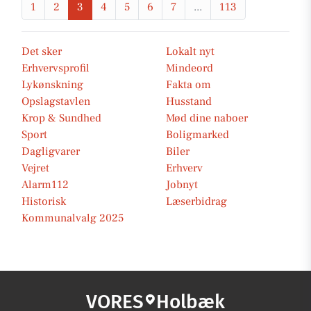
1
2
3
4
5
6
7
...
113
Det sker
Lokalt nyt
Erhvervsprofil
Mindeord
Lykønskning
Fakta om
Opslagstavlen
Husstand
Krop & Sundhed
Mød dine naboer
Sport
Boligmarked
Dagligvarer
Biler
Vejret
Erhverv
Alarm112
Jobnyt
Historisk
Læserbidrag
Kommunalvalg 2025
VORES
Holbæk