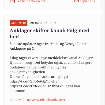
Læs hele artiklen her
Kopiér link
20-05-2026 12:02
ALARM112
Anklager skifter kanal: Følg med
her!
Seneste opdateringer fra Midt- og Vestsjællands
Anklagere på X:
I dag tager vi vores nye meddelelseskanal Anklager
Update i brug. Det betyder også, at vi ikke længere
opdaterer denne profil med nyt fra
anklagemyndigheden.
Du kan følge med i vores arbejde på
https://t.co/72Bo6AGgYL eller
https://t.co/wExKM8e5H2 hvor du også kan
abonnere
Kilde:
Midt- og Vestsjællands Anklagere