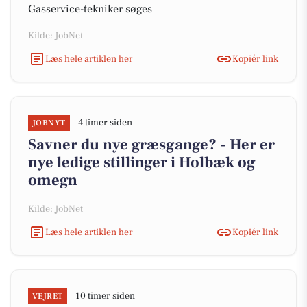
Gasservice-tekniker søges
Kilde: JobNet
Læs hele artiklen her
Kopiér link
4 timer siden
JOBNYT
Savner du nye græsgange? - Her er
nye ledige stillinger i Holbæk og
omegn
Kilde: JobNet
Læs hele artiklen her
Kopiér link
10 timer siden
VEJRET