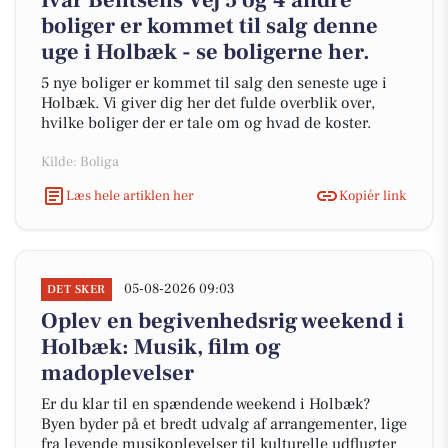
Ivar Bentsens Vej 5 og 4 andre
boliger er kommet til salg denne
uge i Holbæk - se boligerne her.
5 nye boliger er kommet til salg den seneste uge i
Holbæk. Vi giver dig her det fulde overblik over,
hvilke boliger der er tale om og hvad de koster.
Kilde: Boliga
Læs hele artiklen her
Kopiér link
05-08-2026 09:03
DET SKER
Oplev en begivenhedsrig weekend i
Holbæk: Musik, film og
madoplevelser
Er du klar til en spændende weekend i Holbæk?
Byen byder på et bredt udvalg af arrangementer, lige
fra levende musikoplevelser til kulturelle udflugter