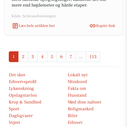
mere end højdemeter og hårde etaper.
Kilde: Scleroseforeningen
Læs hele artiklen her
Kopiér link
1
2
3
4
5
6
7
...
113
Det sker
Lokalt nyt
Erhvervsprofil
Mindeord
Lykønskning
Fakta om
Opslagstavlen
Husstand
Krop & Sundhed
Mød dine naboer
Sport
Boligmarked
Dagligvarer
Biler
Vejret
Erhverv