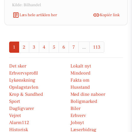
Kilde: Bilhandel
Læs hele artiklen her
Kopiér link
1
2
3
4
5
6
7
...
113
Det sker
Lokalt nyt
Erhvervsprofil
Mindeord
Lykønskning
Fakta om
Opslagstavlen
Husstand
Krop & Sundhed
Mød dine naboer
Sport
Boligmarked
Dagligvarer
Biler
Vejret
Erhverv
Alarm112
Jobnyt
Historisk
Læserbidrag